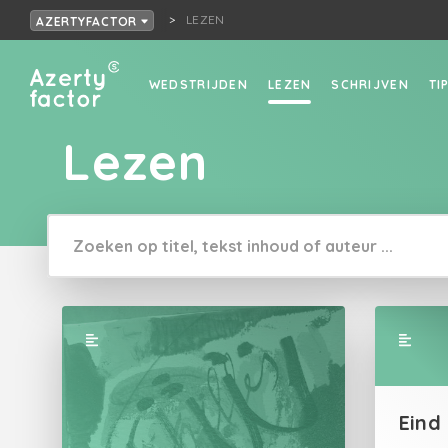
LEZEN
AZERTYFACTOR
WEDSTRIJDEN
LEZEN
SCHRIJVEN
TI
Lezen
Eind