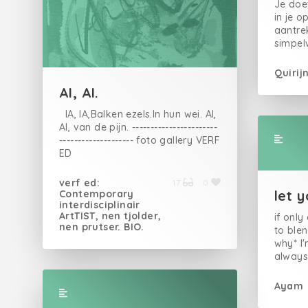
Je doe
in je o
aantre
simpel
zie de 
komt e
Quirij
betove
AI, AI.
volgend
staan V
IA, IA,Balken ezels.In hun wei. AI,
bladzi
AI, van de pijn. -----------------------
Wannee
-------------------- foto gallery VERF
omsla 
ED
keren a
https://www.2dehands.be/q/verf+ed/
en vlei
https://www.2dehands.be/q/verf+ed+bloemenkleu
verf ed:
17
0
Steeds
let 
Contemporary
volgen
interdisciplinair
doek H
ArtTIST, nen tjolder,
if only
je ook 
nen prutser. BIO.
to blen
bent v
why* I
verwar
always
wordt 
really 
Wannee
streng
Ayam
zijn vr
* 'home
alweer 