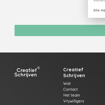
volhard
koor 
slachto
Elle Ha
bloed 
wij on
Gevall
Een we
van de
weer v
Creatief
Schrijven
Wat
Contact
Het team
Vrijwilligers