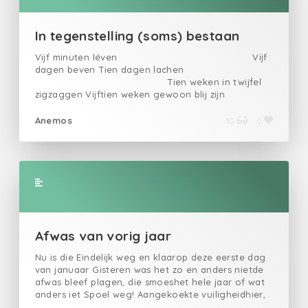
onderuit Ik zag goede voornemens mij passerenze
drongen aan, wilden vererenMet een voorstel, een
idee te veellaat mij maar gedijen, ik blijf graag heel!
In tegenstelling (soms) bestaan
Vijf minuten léven Vijf
dagen beven Tien dagen lachen
Tien weken in twijfel
zigzaggen Vijftien weken gewoon blij zijn
Vijftien maanden (te)
voorzichtig klein Twintig maanden avonturende
Anemos
10
0
reizen Twintig jaren
enkel de berusting prijzen Vijf minuten of tig jaren
van bewonder Zoals
dat heet, in goede dagen of soms er zonder
Afwas van vorig jaar
Nu is die Eindelijk weg en klaarop deze eerste dag
van januaar Gisteren was het zo en anders nietde
afwas bleef plagen, die smoeshet hele jaar of wat
anders iet Spoel weg! Aangekoekte vuiligheidhier,
nog een scheut schuimende properheid Misschien