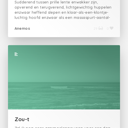
Sudderend tussen prille lente enwakker zijn,
opverend en terugverend, lichtgewichtig huppelen
enzwaar heffend slepen en klaar-als-een-klontje-
luchtig hoofd enzwaar als een massaspurt-aantal-
deelnemers-kop en zolang er maar wind isen zee
Anemos
29
0
Zou-t
Zal ik nog eens aanspoelengewoon voor een dag,