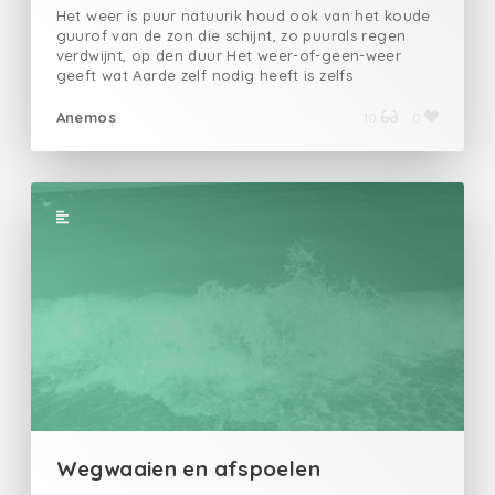
Het weer is puur natuurik houd ook van het koude
guurof van de zon die schijnt, zo puurals regen
verdwijnt, op den duur Het weer-of-geen-weer
geeft wat Aarde zelf nodig heeft is zelfs
boodschappelijk beleefdwaar geen pretentie aan
kleeft Ik ben dan maar gestopt met mokkenen heb
Anemos
10
0
mijn regenjas aangetrokkenbuiten, zuurstof tussen
de woonblokkenzelfs het fijn stof was vertrokken.
Wegwaaien en afspoelen