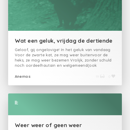
Wat een geluk, vrijdag de dertiende
Geloof, gij ongelovige! In het geluk van vandaag
Voor de zwarte kat, ze mag weer buitenvoor de
heks, ze mag weer bezemen Vrolijk, zonder schuld
noch oordeelhautain en welgemeend(ook
welgemanierd?) palmen ze de wereld inlaten ze zich
zien voor iemand hen weer vergeet Is er dan
Anemos
19
0
niemand die weetdat het ons lelijke isdat zich in
symbool verkleedt?
Weer weer of geen weer