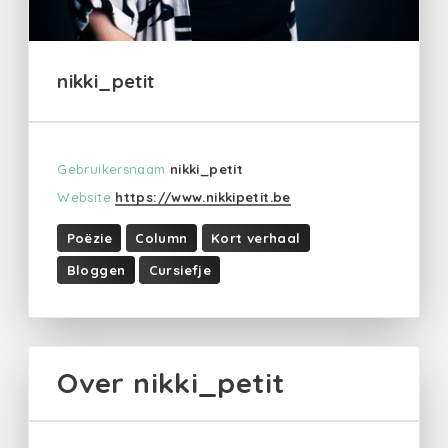
nikki_petit
Gebruikersnaam
nikki_petit
Website
https://www.nikkipetit.be
Poëzie
Column
Kort verhaal
Bloggen
Cursiefje
Over nikki_petit