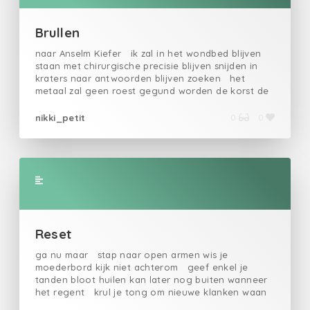
Brullen
naar Anselm Kiefer ik zal in het wondbed blijven
staan met chirurgische precisie blijven snijden in
kraters naar antwoorden blijven zoeken het
metaal zal geen roest gegund worden de korst de
tijd niet krijgen te gaan jeuken het vernis zo
gebrand op het verfraaien het hout dat zo
nikki_petit
0
0
verbeten wil kaderen nooit zal er genoeg van zijn
in de tijdkorst begraven vragen ooit worden ze
gelezen tot zolang vindt het liniaal feilloos de
vingers wordt rust noch vergeving gegund tot
zolang zweer ik met zuur te gooien te brullen wat
gebruld moet worden
Reset
ga nu maar stap naar open armen wis je
moederbord kijk niet achterom geef enkel je
tanden bloot huilen kan later nog buiten wanneer
het regent krul je tong om nieuwe klanken waan
de oude nu maar dood spring nu maar droom