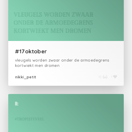
modder getackeld de armen en benen gespreid,
laat ik me vallen gun mijn karkas aan riviermond,
waterpest en vissen
#17oktober
vleugels worden zwaar onder de armoedegrens
kortwiekt men dromen
nikki_petit
15
1