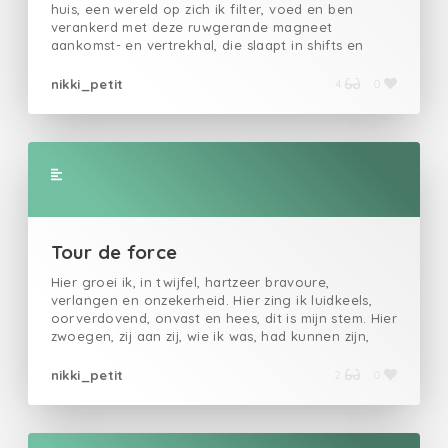
huis, een wereld op zich ik filter, voed en ben
verankerd met deze ruwgerande magneet
aankomst- en vertrekhal, die slaapt in shifts en
oliepak eenieder een stormkoord biedt loodsen,
verweerde dansers van het zeegat meesters in het
nikki_petit
4
0
schaduwspel met de zandbanken slaan er
tongvallen en handen in elkaar haar geul wiegt
een onderwatermuseum mythes en smeekbeden,
verstrikt in algen en slib overgeleverd aan de
godin met het pelerientje geschuurd tot haar
brute kern, onontkoombaar slaat ze splinters in
iedere passant ze filtert, voedt en is onstuitbaar in
haar beweging nooit eindbestemming altijd de reis
Gepubliceerd bij het Zeeuws Literair Tijdschrift
Tour de force
Ballustrada (2025)
Hier groei ik, in twijfel, hartzeer bravoure,
verlangen en onzekerheid. Hier zing ik luidkeels,
oorverdovend, onvast en hees, dit is mijn stem. Hier
zwoegen, zij aan zij, wie ik was, had kunnen zijn,
graag was geweest, zou willen zijn en wie ik ben.
Hier groeit gestaag de kruin van mijn kroniek, mijn
nikki_petit
2
0
tour de force, mijn requiem.