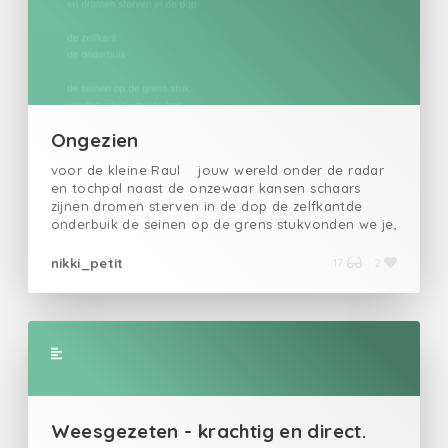
Ongezien
voor de kleine Raul jouw wereld onder de radar
en tochpal naast de onzewaar kansen schaars
zijnen dromen sterven in de dop de zelfkantde
onderbuik de seinen op de grens stukvonden we je,
veel te laatjouw leven, bruut gestopt en datpal
naast het onze ongezienongehoord bloem van
nikki_petit
17
2
papierin een bed van stenen we zetten onze
pruiken opbeloven plechtiger voor je te zijn
Weesgezeten - krachtig en direct.