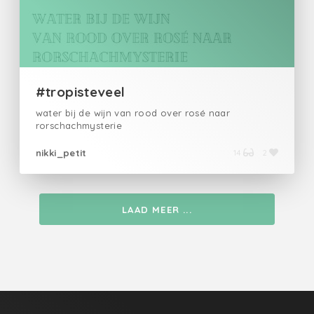
#tropisteveel
water bij de wijn van rood over rosé naar
rorschachmysterie
nikki_petit
14
2
LAAD MEER ...