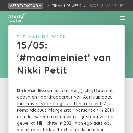
TIP VAN DE WEEK
15/05: '#MAAIMEINIET' VA
AZERTYFACTOR
TIP VAN DE WEEK
15/05:
'#maaimeiniet' van
Nikki Petit
Dirk Van Boxem
is schrijver, (schrijf)docent,
coach en hoofdredacteur van
Aanlegplaats,
thuishaven voor blogs vol literair talent.
Zijn
romandebuut '
Morgenster
' verscheen in 2019,
aan de tweede roman wordt gestaag verder
gewerkt. Hij richtte in 2021 Aanlegplaats op,
vanuit een sterk gelooft in de kracht van