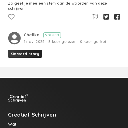
Zo geef je mee een stem aan de woorden van deze
schrijver.
Chellkn
VOLGEN
1 nov. 2025 · 8 keer gelezen · 0 keer geliket
Six word story
Creatief Schrijven
Wat