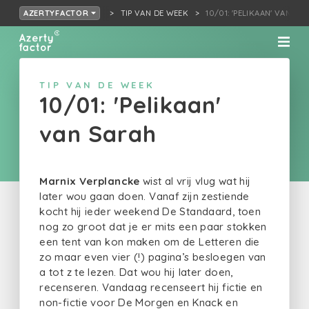
TIP VAN DE WEEK
10/01: 'PELIKAAN' VAN SA
AZERTYFACTOR
TIP VAN DE WEEK
10/01: 'Pelikaan'
van Sarah
Marnix Verplancke
wist al vrij vlug wat hij
later wou gaan doen. Vanaf zijn zestiende
kocht hij ieder weekend De Standaard, toen
nog zo groot dat je er mits een paar stokken
een tent van kon maken om de Letteren die
zo maar even vier (!) pagina’s besloegen van
a tot z te lezen. Dat wou hij later doen,
recenseren. Vandaag recenseert hij fictie en
non-fictie voor De Morgen en Knack en