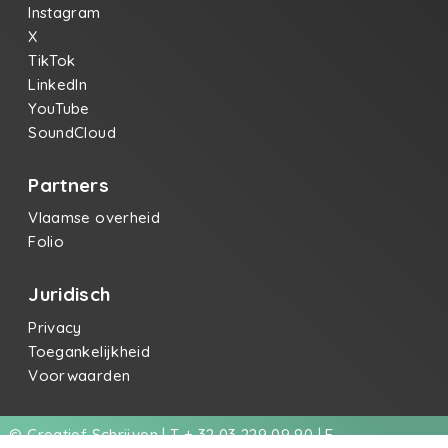
Instagram
X
TikTok
LinkedIn
YouTube
SoundCloud
Partners
Vlaamse overheid
Folio
Juridisch
Privacy
Toegankelijkheid
Voorwaarden
© Creatief Schrijven | T + 32 03 229 09 90 | E