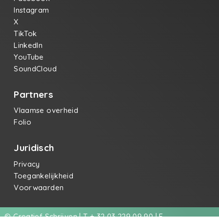
Instagram
X
TikTok
LinkedIn
YouTube
SoundCloud
Partners
Vlaamse overheid
Folio
Juridisch
Privacy
Toegankelijkheid
Voorwaarden
© Creatief Schrijven | T + 32 03 229 09 90 | E