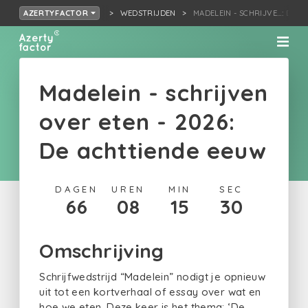
WEDSTRIJDEN
MADELEIN - SCHRIJVE…: DE 
AZERTYFACTOR
Madelein - schrijven
over eten - 2026:
De achttiende eeuw
DAGEN
UREN
MIN
SEC
66
08
15
30
Omschrijving
Schrijfwedstrijd “Madelein” nodigt je opnieuw
uit tot een kortverhaal of essay over wat en
hoe we eten. Deze keer is het thema: ‘De