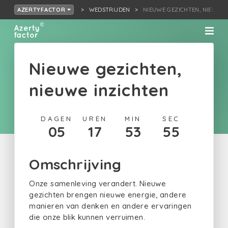
WEDSTRIJDEN
NIEUWE GEZICHTEN, NIEUWE 
AZERTYFACTOR
Nieuwe gezichten,
nieuwe inzichten
DAGEN
UREN
MIN
SEC
05
17
53
55
Omschrijving
Onze samenleving verandert. Nieuwe
gezichten brengen nieuwe energie, andere
manieren van denken en andere ervaringen
die onze blik kunnen verruimen.