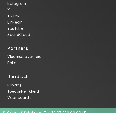
Instagram
X
TikTok
LinkedIn
YouTube
SoundCloud
Partners
Vlaamse overheid
Folio
Juridisch
Privacy
Toegankelijkheid
Voorwaarden
© Creatief Schrijven | T + 32 03 229 09 90 | E