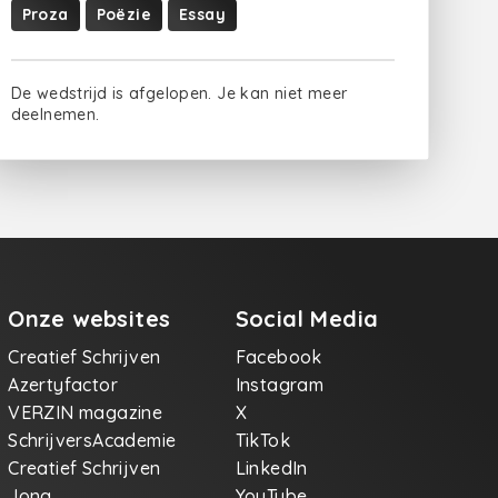
Proza
Poëzie
Essay
De wedstrijd is afgelopen. Je kan niet meer
deelnemen.
Onze websites
Social Media
Creatief Schrijven
Facebook
Azertyfactor
Instagram
VERZIN magazine
X
SchrijversAcademie
TikTok
Creatief Schrijven
LinkedIn
Jong
YouTube