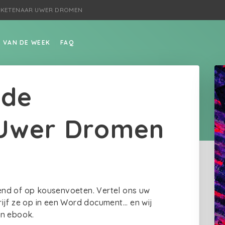
NTKETENAAR UWER DROMEN
P VAN DE WEEK
FAQ
 de
 Uwer Dromen
nsend of op kousenvoeten. Vertel ons uw
jf ze op in een Word document... en wij
en ebook.