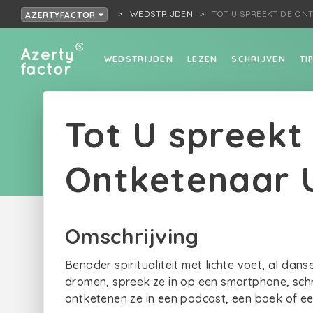
WEDSTRIJDEN
TOT U SPREEKT DE O
AZERTYFACTOR
WEDSTRIJDEN
LEZEN
SCHRIJVEN
TI
Tot U spreekt
Ontketenaar
Omschrijving
Benader spiritualiteit met lichte voet, al da
dromen, spreek ze in op een smartphone, schri
ontketenen ze in een podcast, een boek of e