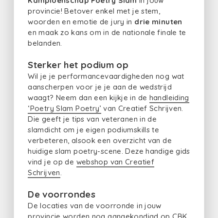
Kampioenschap Poetry Slam
in jouw
provincie! Betover enkel met je stem,
woorden en emotie de jury in
drie minuten
en maak zo kans om in de nationale finale te
belanden.
Sterker het podium op
Wil je je performancevaardigheden nog wat
aanscherpen voor je je aan de wedstrijd
waagt? Neem dan een kijkje in de
handleiding
‘Poetry Slam Poetry’
van Creatief Schrijven.
Die geeft je tips van veteranen in de
slamdicht om je eigen podiumskills te
verbeteren, alsook een overzicht van de
huidige slam poetry-scene. Deze handige gids
vind je op de
webshop van Creatief
Schrijven
.
De voorrondes
De locaties van de voorronde in jouw
provincie worden nog aangekondigd op
CBK