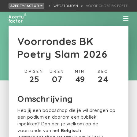
WEDSTRIJDEN
VOORRONDES BK POETRY SL
AZERTYFACTOR
Voorrondes BK
Poetry Slam 2026
DAGEN
UREN
MIN
SEC
25
07
49
24
Omschrijving
Heb jij een boodschap die je wil brengen op
een podium en daarom een publiek
inpakken? Dan ben je welkom op de
voorronde van het
Belgisch