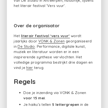
van De Studio in Antwerpen, natuurlijk, tijdens
het literair festival 'Vers vuur'.
Over de organisator
Het
literair festival ‘vers vuur’
wordt
jaarlijks door
VONK & Zonen
georganiseerd
in
De Studio
. Performance, digitale kunst,
muziek en literatuur worden er in een
inspirerende synthese vervlochten. Het
volledige programma bestrijkt drie dagen en
vind je
hier
terug.
Regels
Doe je inzending via VONK & Zonen
voor 15 mei
.
Je haiku’s tellen
5
lettergrepen
in de