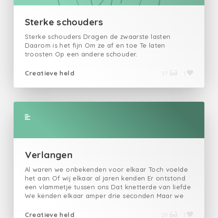
Sterke schouders
Sterke schouders Dragen de zwaarste lasten
Daarom is het fijn Om ze af en toe Te laten
troosten Op een andere schouder.
Creatieve held
37
1
Verlangen
Al waren we onbekenden voor elkaar Toch voelde
het aan Of wij elkaar al jaren kenden Er ontstond
een vlammetje tussen ons Dat knetterde van liefde
We kenden elkaar amper drie seconden Maar we
verzette ons niet, En gaven doe aan onze
verlangen Wat er die nacht gebeurd Bestond
Creatieve held
29
1