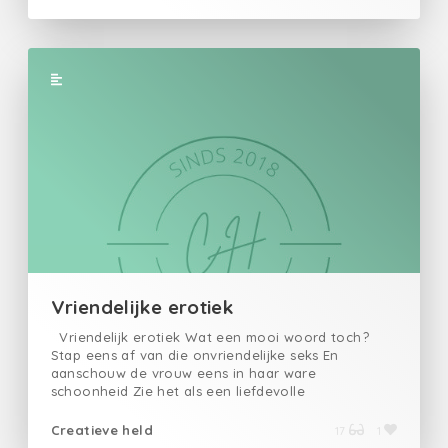
Vriendelijke erotiek
Vriendelijk erotiek Wat een mooi woord toch?
Stap eens af van die onvriendelijke seks En
aanschouw de vrouw eens in haar ware
schoonheid Zie het als een liefdevolle
ontdekkingsreis Wacht maar af Het resultaat zal
betoverend mooi zijn.
Creatieve held
17
1