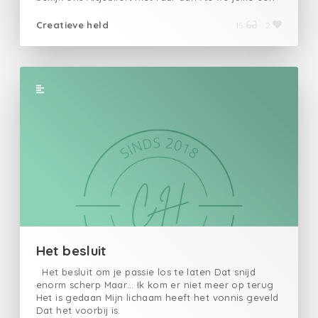
compliment willen geven. Na een avondje café
waarin ik WEER eens probeerde een vrouw mooi te
Creatieve held
15
2
vinden werd ik raar aangekeken, daarom met dit
gedicht STOP eens met het raar aankijken van
mensen met een handicap die eens zeggen dat ze
iets mooi vinden
Het besluit
Het besluit om je passie los te laten Dat snijd
enorm scherp Maar… Ik kom er niet meer op terug
Het is gedaan Mijn lichaam heeft het vonnis geveld
Dat het voorbij is.