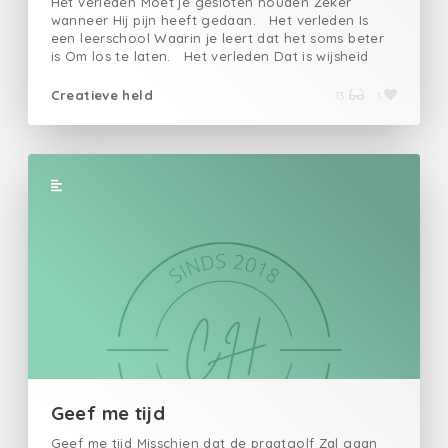
Het verleden Moet je gesloten houden Zeker
wanneer Hij pijn heeft gedaan. Het verleden Is
een leerschool Waarin je leert dat het soms beter
is Om los te laten. Het verleden Dat is wijsheid
opdoen En de start Naar een volwassen versie van
jezelf.
Creatieve held
13
1
Geef me tijd
Geef me tijd Misschien dat de praatgolf Zal gaan