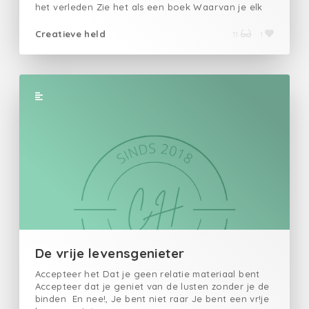
het verleden Zie het als een boek Waarvan je elk
hoofdstuk eruit scheurt. Ontdek de kunst De
kunst van… Om in het hier en nu te leven.
Creatieve held
11
1
De vrije levensgenieter
Accepteer het Dat je geen relatie materiaal bent
Accepteer dat je geniet van de lusten zonder je de
binden En nee!, Je bent niet raar Je bent een vr!je