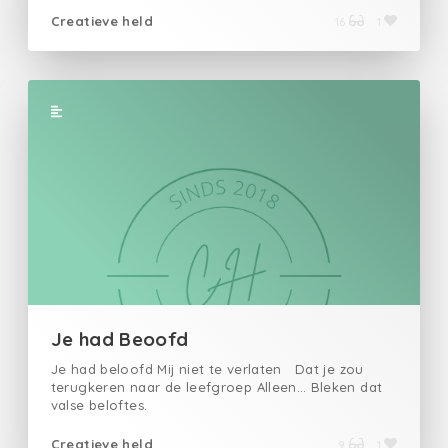
een nieuwe dag.
Creatieve held
16
1
Je had Beoofd
Je had beloofd Mij niet te verlaten Dat je zou
terugkeren naar de leefgroep Alleen… Bleken dat
valse beloftes.
Creatieve held
9
1