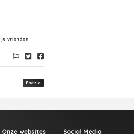
je vrienden.
Poëzie
Onze websites
Social Media