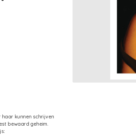
r haar kunnen schrijven
best bewaard geheim.
js: