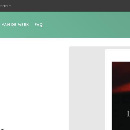
EHEIM.
P VAN DE WEEK
FAQ
.