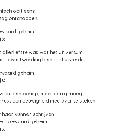
imlach ooit eens
zag ontsnappen.
bewaard geheim.
js:
allerliefste was wat het universum
naar bewustwording hem toefluisterde.
bewaard geheim.
js:
zij in hem opriep, meer dan genoeg
le rust een eeuwigheid mee over te steken.
r haar kunnen schrijven
best bewaard geheim.
js: