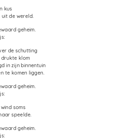
n kus
uit de wereld.
bewaard geheim.
js:
ver de schutting
e drukte klom
 in zijn binnentuin
n te komen liggen.
bewaard geheim.
js:
e wind soms
haar speelde.
bewaard geheim.
js: