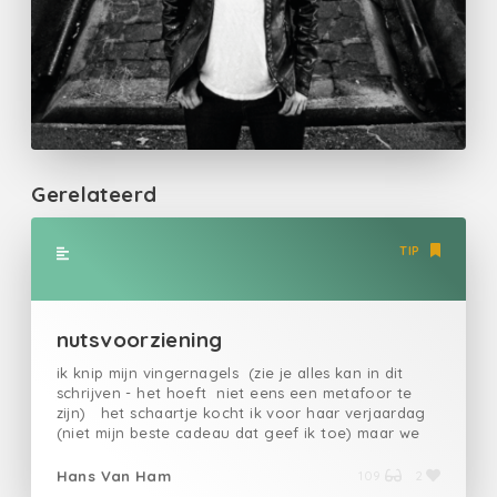
Gerelateerd
TIP
nutsvoorziening
ik knip mijn vingernagels (zie je alles kan in dit
schrijven - het hoeft niet eens een metafoor te
zijn) het schaartje kocht ik voor haar verjaardag
(niet mijn beste cadeau dat geef ik toe) maar we
gebruiken het nu allemaal en het doet zijn
zwijgzame dienst - meer dan al de kleurige blije
Hans Van Ham
109
2
bloemen samen die ik voor haar ooit heb bijeen