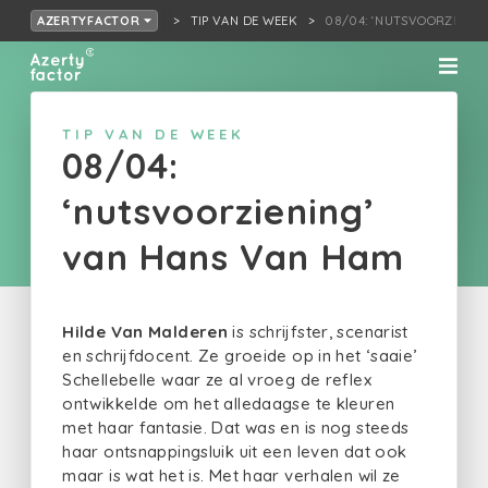
TIP VAN DE WEEK
08/04: ‘NUTSVOORZIENIN
AZERTYFACTOR
TIP VAN DE WEEK
08/04:
‘nutsvoorziening’
van Hans Van Ham
Hilde Van Malderen
is schrijfster, scenarist
en schrijfdocent. Ze groeide op in het ‘saaie’
Schellebelle waar ze al vroeg de reflex
ontwikkelde om het alledaagse te kleuren
met haar fantasie. Dat was en is nog steeds
haar ontsnappingsluik uit een leven dat ook
maar is wat het is. Met haar verhalen wil ze