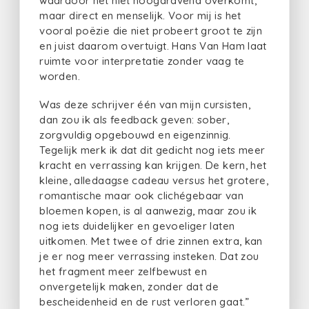
waardoor het niet hoogdravend overkomt,
maar direct en menselijk. Voor mij is het
vooral poëzie die niet probeert groot te zijn
en juist daarom overtuigt. Hans Van Ham laat
ruimte voor interpretatie zonder vaag te
worden.
Was deze schrijver één van mijn cursisten,
dan zou ik als feedback geven: sober,
zorgvuldig opgebouwd en eigenzinnig.
Tegelijk merk ik dat dit gedicht nog iets meer
kracht en verrassing kan krijgen. De kern, het
kleine, alledaagse cadeau versus het grotere,
romantische maar ook clichégebaar van
bloemen kopen, is al aanwezig, maar zou ik
nog iets duidelijker en gevoeliger laten
uitkomen. Met twee of drie zinnen extra, kan
je er nog meer verrassing insteken. Dat zou
het fragment meer zelfbewust en
onvergetelijk maken, zonder dat de
bescheidenheid en de rust verloren gaat.”