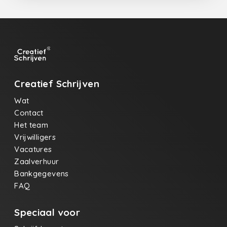
mekaar. Wel, het leven van de schrijver is ook niet
altijd een lolletje. De lezer hoeft daar niet per se
van op de hoogte te zijn. De fan tast in het duister,
maar de fantast in het duister ben ik. Ik overdrijf. Ik
verdrijf doorgaans donkere gedachten. Doorgaans
mag je letterlijk nemen. Een mens moet doorgaan.
Altijd. Het kan heel bevredigend zijn om rechttoe
rechtaan te schrijven over jezelf en over je leven.
Dat doe ik dan ook heel frequent en met heel veel
Creatief Schrijven
plezier. Als schrijver heb je nochtans de keuze. Of je
schrijft over je leven zoals het is, of je vermijdt en
Wat
leukt de boel wat op, of je wentelt jezelf in de
Contact
negativiteit en maakt alles nog wat erger dan het
Het team
in werkelijkheid is, of je vlucht in de fantasie. Dat
zijn op z’n minst vier keuzes. Zoals een schilder
Vrijwilligers
over een palet beschikt om zijn verf te mengen,
Vacatures
kan je als schrijver met enkele pennenstreken je
Zaalverhuur
eigen wereld creëren door bijvoorbeeld naar
hartenlust te mengen met die vier
Bankgegevens
keuzemogelijkheden. Ik zeg maar wat. Dat
FAQ
vluchten in je fantasie doe je best niet overhaast
of halsoverkop. Je verzint eer je begint. Niet
panikerend, niet in het wild weglopend, maar
Speciaal voor
stappend, anders ‘loop’ je het risico dat hetgeen je
bedenkt van een bedenkelijk niveau is.