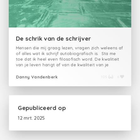
De schrik van de schrijver
Mensen die mij graag lezen, vragen zich weleens af
of alles wat ik schrijf autobiografisch is. Sta me
toe dat ik heel even filosofisch word. De kwaliteit
van je leven hangt af van de kwaliteit van je
gedachten. Die hoeven heus niet altijd even
verheven of hoogstaand te zijn, maar hoe
Danny Vandenberk
105
6
positiever je denkt over jezelf, hoe leuker de
wereld om je heen lijkt en hoe fijner je ervaringen
worden. Misschien bepalen je eigen gedachten wel
welke wereld je aantreft. Misschien is de wereld die
je elke dag waarneemt gewoon de echo van hoe je
Gepubliceerd op
denkt. Tot zover de theorie. Het leven is zo
afwisselend en onvoorspelbaar dat het fantastisch
12 mrt. 2025
fijn en even later onrechtvaardig en keihard kan
zijn. Dat is het hele aardappelen eten. Soms kan je
van het ene moment op het andere in de puree
raken en dan prakt de praktijk heel de theorie door