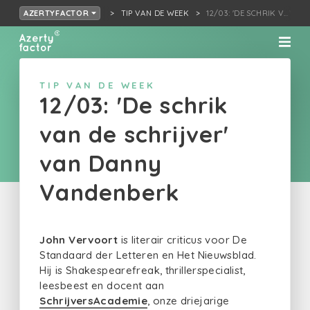
TIP VAN DE WEEK
12/03: 'DE SCHRIK V…VA
AZERTYFACTOR
TIP VAN DE WEEK
12/03: 'De schrik
van de schrijver'
van Danny
Vandenberk
John Vervoort
is literair criticus voor De
Standaard der Letteren en Het Nieuwsblad.
Hij is Shakespearefreak, thrillerspecialist,
leesbeest en docent aan
SchrijversAcademie
, onze driejarige