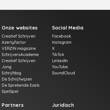
om daar
en
de
t hij
 u zal
Onze websites
Social Media
t
Uw
Creatief Schrijven
Facebook
ffen
Azertyfactor
Instagram
ft heel
VERZIN magazine
X
En nu
SchrijversAcademie
TikTok
Creatief Schrijven
LinkedIn
haft.
Jong
YouTube
telt
 die de
Schrijfdag
SoundCloud
bt die
De Schrijfwijzen
e
De Sprekende Ezels
gveld.
rden.
SpelSpel
t nog
en de
Partners
Juridisch
j zat
 krant