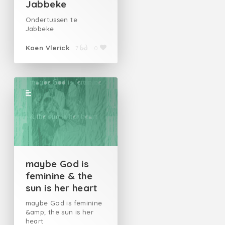
Jabbeke
Ondertussen te
Jabbeke
Koen Vlerick
7
0
maybe God is
feminine & the
sun is her heart
maybe God is feminine
&amp; the sun is her
heart