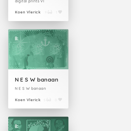
digital prints VI
Koen Vlerick
9
1
N E S W banaan
N E S W banaan
Koen Vlerick
5
0