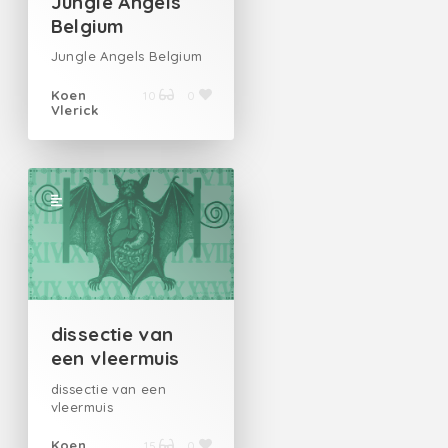
Jungle Angels
Belgium
Jungle Angels Belgium
Koen
10
0
Vlerick
dissectie van
een vleermuis
dissectie van een
vleermuis
Koen
15
0