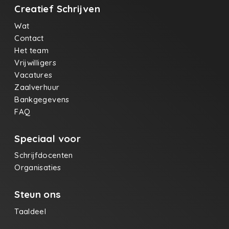
Creatief Schrijven
naar buiten komt
Tranen die zich
Wat
snijdend Door
borst en keel Een
Contact
weg banen
Het team
Waar ze
Vrijwilligers
neerkomen Op
die letters van
Vacatures
jou En we een
Zaalverhuur
vlek worden Zo
Bankgegevens
sta jij toch nog te
vaderen met mij
FAQ
vloeibaar in het
midden
Speciaal voor
Schrijfdocenten
Organisaties
Steun ons
Taaldeel