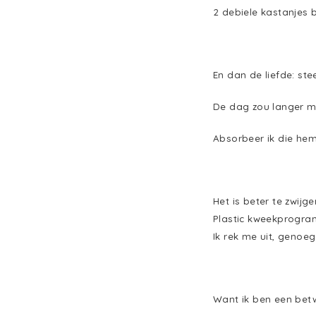
2 debiele kastanjes 
En dan de liefde: s
De dag zou langer mo
Absorbeer ik die hem
Het is beter te zwij
Plastic kweekprogra
Ik rek me uit, genoeg
Want ik ben een betwe