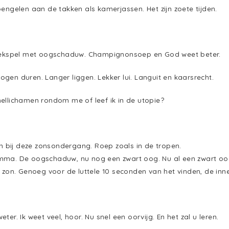
bengelen aan de takken als kamerjassen. Het zijn zoete tijden.
teekspel met oogschaduw. Champignonsoep en God weet beter.
gen duren. Langer liggen. Lekker lui. Languit en kaarsrecht.
ellichamen rondom me of leef ik in de utopie?
gen bij deze zonsondergang. Roep zoals in de tropen.
mma. De oogschaduw, nu nog een zwart oog. Nu al een zwart oo
 zon. Genoeg voor de luttele 10 seconden van het vinden, de inner
ter. Ik weet veel, hoor. Nu snel een oorvijg. En het zal u leren.