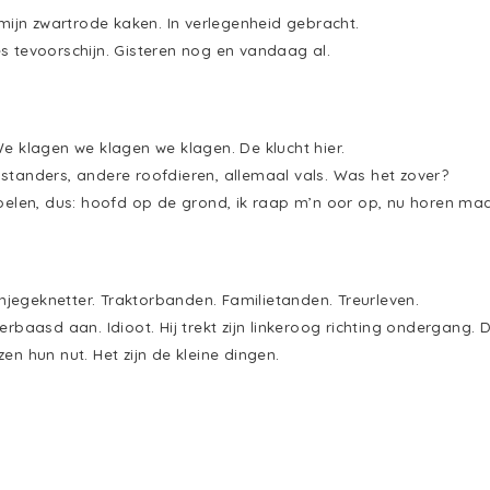
 mijn zwartrode kaken. In verlegenheid gebracht.
s tevoorschijn. Gisteren nog en vandaag al.
We klagen we klagen we klagen. De klucht hier.
standers, andere roofdieren, allemaal vals. Was het zover?
voelen, dus: hoofd op de grond, ik raap m’n oor op, nu horen maa
egeknetter. Traktorbanden. Familietanden. Treurleven.
erbaasd aan. Idioot. Hij trekt zijn linkeroog richting ondergang. D
en hun nut. Het zijn de kleine dingen.