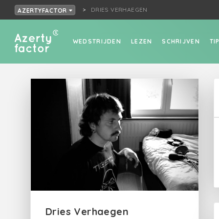
DRIES VERHAEGEN
AZERTYFACTOR
WEDSTRIJDEN
LEZEN
SCHRIJVEN
TI
Dries Verhaegen