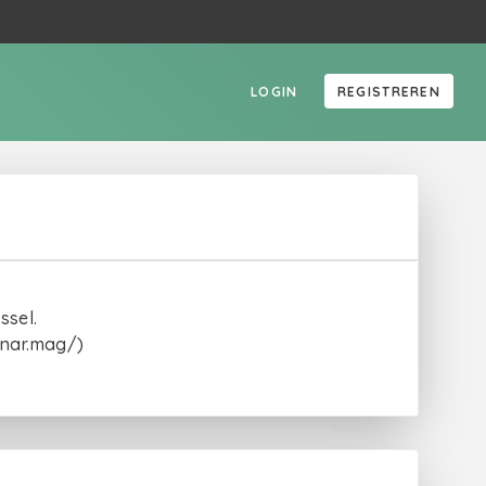
LOGIN
REGISTREREN
ssel.
/nar.mag/)