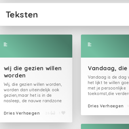
Teksten
wij die gezien willen
Vandaag, die
worden
Vandaag is de dag 
het lijkt te willen 
Wij, die gezien willen worden,
met je persoonlijke
worden dan uiteindelijk ook
toekomst,die verde
gezien,maar het is in de
uitgestreken op je li
nasleep, de nauwe randzone
wachten,en die ona
Dries Verhaegen
erbuiten dat het schouwspel
tot dusver nog onto
zich afspeelt.We moesten
Dries Verhaegen
26
1
is gebleken.De auto
zeggenschap nemen over het
ervan doet pijn. Per
keren van het tij en het is in
data en patronen w
die verstandhouding dat we