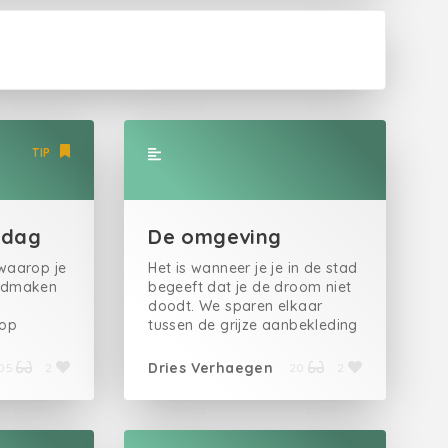
TIP
 dag
De omgeving
waarop je
Het is wanneer je je in de stad
goedmaken
begeeft dat je de droom niet
doodt. We sparen elkaar
rop
tussen de grijze aanbekleding
gt te
van iets als geschiedenis in
angeraakt
tijden van een inwendig
Dries Verhaegen
105
2
20
2
egankelijk
conflict dat je existentieel
biografie
doet overblijven, niets meer
soonlijke
en niets minder. Ik wilde wel.
aarmee je
Maar het was toen ik me in