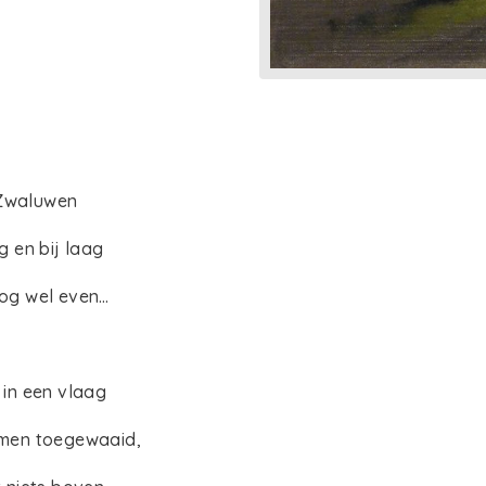
waluwen
en bij laag
g wel even…
in een vlaag
men toegewaaid,