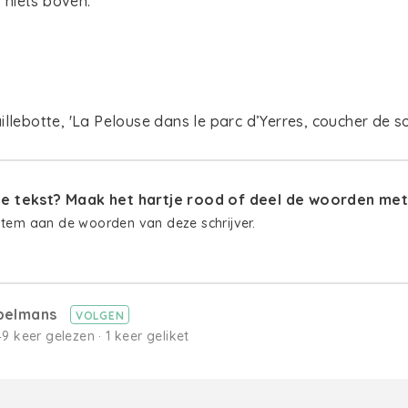
iets boven.
llebotte, 'La Pelouse dans le parc d’Yerres, coucher de sol
 tekst? Maak het hartje rood of deel de woorden met 
stem aan de woorden van deze schrijver.
pelmans
VOLGEN
· 49 keer gelezen · 1 keer geliket