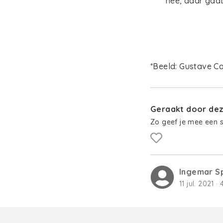
nee, daar gaat n
*Beeld: Gustave Cai
Geraakt door deze
Zo geef je mee een 
Ingemar S
11 jul. 2021 