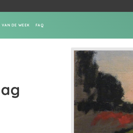
P VAN DE WEEK
FAQ
aag