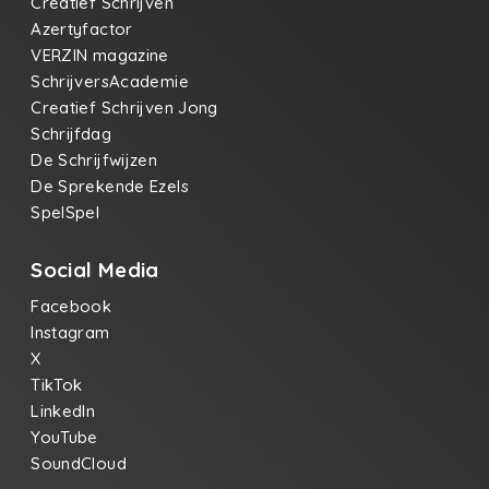
Creatief Schrijven
Azertyfactor
VERZIN magazine
SchrijversAcademie
Creatief Schrijven Jong
Schrijfdag
De Schrijfwijzen
De Sprekende Ezels
SpelSpel
Social Media
Facebook
Instagram
X
TikTok
LinkedIn
YouTube
SoundCloud