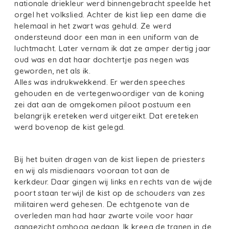
nationale driekleur werd binnengebracht speelde het
orgel het volkslied. Achter de kist liep een dame die
helemaal in het zwart was gehuld. Ze werd
ondersteund door een man in een uniform van de
luchtmacht. Later vernam ik dat ze amper dertig jaar
oud was en dat haar dochtertje pas negen was
geworden, net als ik.
Alles was indrukwekkend. Er werden speeches
gehouden en de vertegenwoordiger van de koning
zei dat aan de omgekomen piloot postuum een
belangrijk ereteken werd uitgereikt. Dat ereteken
werd bovenop de kist gelegd.
Bij het buiten dragen van de kist liepen de priesters
en wij als misdienaars vooraan tot aan de
kerkdeur. Daar gingen wij links en rechts van de wijde
poort staan terwijl de kist op de schouders van zes
militairen werd gehesen. De echtgenote van de
overleden man had haar zwarte voile voor haar
aangezicht omhoog gedaan. Ik kreeg de tranen in de