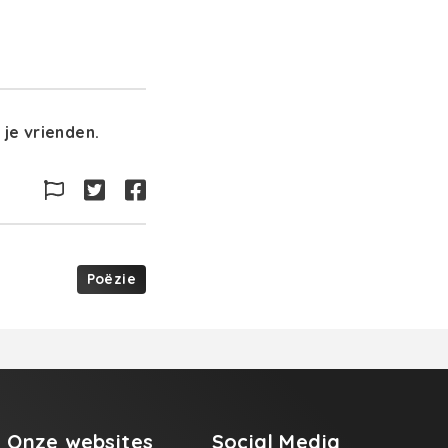
je vrienden.
Poëzie
Onze websites
Social Media