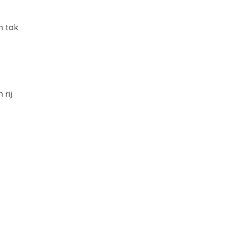
n tak
 rij