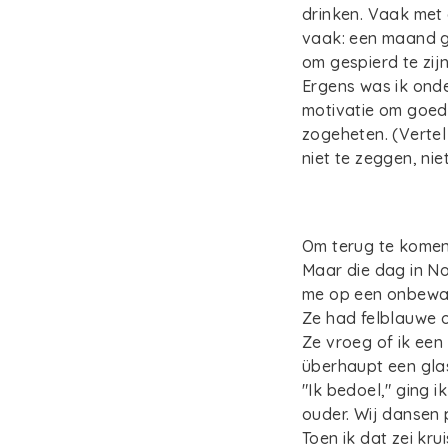
drinken. Vaak met
vaak: een maand ge
om gespierd te zij
Ergens was ik onde
motivatie om goed 
zogeheten. (Vertel
niet te zeggen, niet
Om terug te komen 
Maar die dag in No
me op een onbewa
Ze had felblauwe o
Ze vroeg of ik een 
überhaupt een glas
"Ik bedoel," ging 
ouder. Wij dansen 
Toen ik dat zei kr