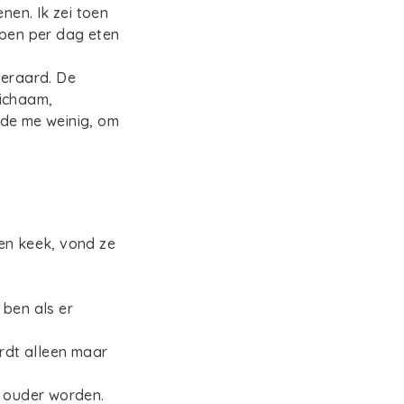
en. Ik zei toen
ppen per dag eten
teraard. De
lichaam,
rde me weinig, om
en keek, vond ze
 ben als er
ordt alleen maar
t ouder worden.