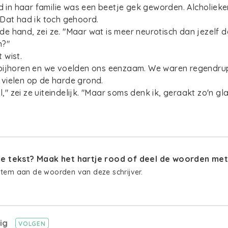
jd in haar familie was een beetje gek geworden. Alcholieke
Dat had ik toch gehoord.
n de hand, zei ze. "Maar wat is meer neurotisch dan jezelf de
n?"
t wist.
bijhoren en we voelden ons eenzaam. We waren regendrup
vielen op de harde grond.
ol," zei ze uiteindelijk. "Maar soms denk ik, geraakt zo'n gl
 tekst? Maak het hartje rood of deel de woorden met 
stem aan de woorden van deze schrijver.
tig
VOLGEN