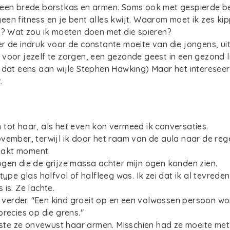
 een brede borstkas en armen. Soms ook met gespierde ben
en fitness en je bent alles kwijt. Waarom moet ik zes ki
n? Wat zou ik moeten doen met die spieren?
r de indruk voor de constante moeite van die jongens, ui
voor jezelf te zorgen, een gezonde geest in een gezond 
 dat eens aan wijle Stephen Hawking) Maar het interesee
.
tot haar, als het even kon vermeed ik conversaties.
vember, terwijl ik door het raam van de aula naar de reg
akt moment.
gen die de grijze massa achter mijn ogen konden zien.
type glas halfvol of halfleeg was. Ik zei dat ik al tevreden
 is. Ze lachte.
ik verder. "Een kind groeit op en een volwassen persoon w
precies op die grens."
uiste ze onvewust haar armen. Misschien had ze moeite me