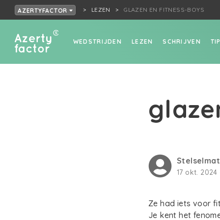
LEZEN
GLAZEN EN FITNESS-BOYS
AZERTYFACTOR
WEDSTRIJDEN
LEZEN
SCHRIJVEN
TI
glaze
Stelselma
17 okt. 2024 
Ze had iets voor f
Je kent het fenome