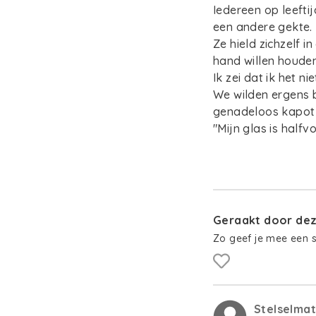
Iedereen op leefti
een andere gekte. 
Ze hield zichzelf i
hand willen houde
Ik zei dat ik het nie
We wilden ergens 
genadeloos kapot 
"Mijn glas is halfv
Geraakt door deze
Zo geef je mee een 
Stelselma