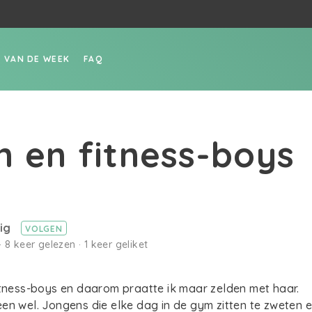
P VAN DE WEEK
FAQ
n en fitness-boys
tig
VOLGEN
· 8 keer gelezen · 1 keer geliket
itness-boys en daarom praatte ik maar zelden met haar.
en wel. Jongens die elke dag in de gym zitten te zweten 