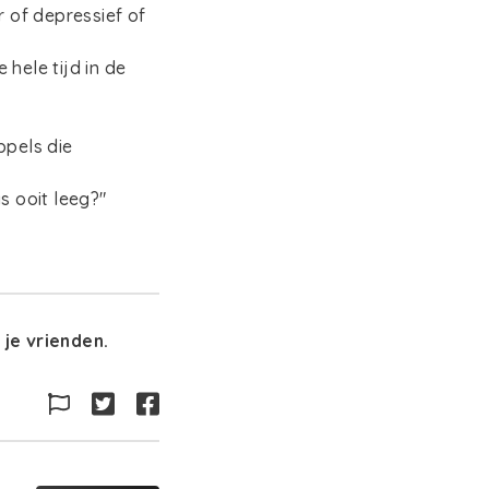
r of depressief of
 hele tijd in de
pels die
as ooit leeg?"
je vrienden.