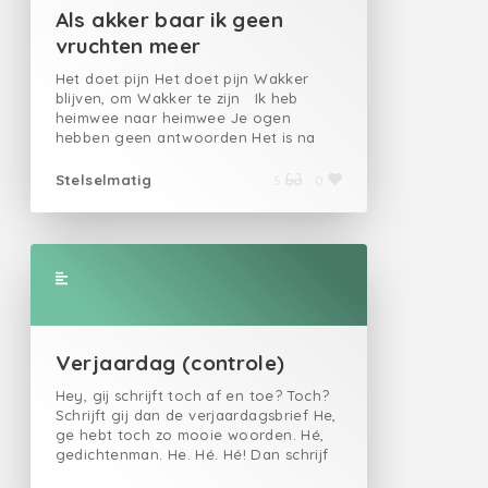
Als akker baar ik geen
vruchten meer
Het doet pijn Het doet pijn Wakker
blijven, om Wakker te zijn Ik heb
heimwee naar heimwee Je ogen
hebben geen antwoorden Het is na
twaalf uur En ik slaap niet ondanks de
slaap Het doet pijn, wakker zijn Ik
Stelselmatig
5
0
voel me als een lege kamer met een
open raam Ik ben al lang volledig
uitgelucht Als het donker is komen de
beestjes naar binnen Beestjes die de
nacht naar binnen kucht Jij slaapt
steeds vroeger En ik ben niet moe Je
spiegelbeeld liegt het mijne toe Steeds
hetzelfde refrein Het doet pijn Het
doet pijn Wakker blijven, om Wakker
Verjaardag (controle)
zijn
Hey, gij schrijft toch af en toe? Toch?
Schrijft gij dan de verjaardagsbrief He,
ge hebt toch zo mooie woorden. Hé,
gedichtenman. He. Hé. Hé! Dan schrijf
ik deze verjaardagskaart: Wat zoekt