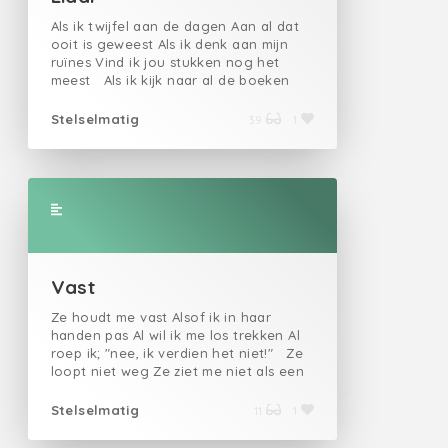
Als ik twijfel aan de dagen Aan al dat
ooit is geweest Als ik denk aan mijn
ruïnes Vind ik jou stukken nog het
meest Als ik kijk naar al de boeken
Die ik nooit meer lezen zal Dan denk ik
aan de tijden Van opkomst en verval
Stelselmatig
39
1
Als ik s'avonds weg zal dromen Lig jij
dan aan m'n zij Onder de schaduw van
de bomen Die zoveel ouder zijn als wij
Of als ik veel te vroeg opsta Lig je er
dan nog Als je adem woelig wegvlucht
Is dat de stille tocht? Als ik je kus en
je word niet wakker Open ik de deur
en laat ik je vrij? Of ga ik verslagen
liggen Als een standbeeld aan je zij
Vast
De jaren dat we gelukkig waren Was jij
dat dan ook? Of zat ik al die tijd te
Ze houdt me vast Alsof ik in haar
dansen Met de schaduw van een
handen pas Al wil ik me los trekken Al
spook
roep ik; "nee, ik verdien het niet!" Ze
loopt niet weg Ze ziet me niet als een
wild dier Alsof ik in haar handen pas
Houdt ze me vast
Stelselmatig
11
1