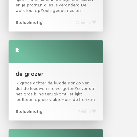
en je praatEn alles is veranderd De
wolk lost opZoals gedachtes en
dromenIn elkaar vloeienZoals
conversaties overgaanIn verleden en
Stelselmatig
27
2
toekomst Ik dacht altijd,Ik ben een
ankerAan de bodem van de zeeMaar ik
ben zelf ook een wolkEn op de tijd
glijd ik mee
de grazer
Ik graas achter de kudde aanZo ver
dat de leeuwen me vergetenZo ver dat
het gras bijna terugkomtHet lijkt
leefbaar, op die vlakteMaar de horizon
heeft niets te biedenEn ik zoek naar de
grond waar jij op stapteMaar ik ben
Stelselmatig
17
1
waar het nooit went, ergensZo ver dat
ik mijn naam ben vergeten