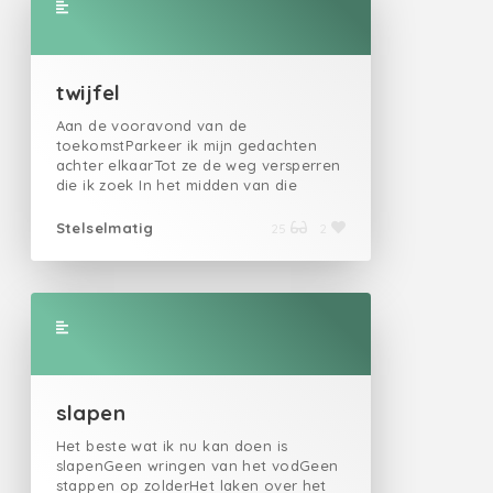
twijfel
Aan de vooravond van de
toekomstParkeer ik mijn gedachten
achter elkaarTot ze de weg versperren
die ik zoek In het midden van die
doolhof tast ik de randenIn die
gangen proef ik de lucht In die
Stelselmatig
25
2
duisternis wen ik mijn ogen Tussen al
die gedachtes denk ikIk kom hier nooit
meer uitDe echo's van mijn onbesluit
slapen
Het beste wat ik nu kan doen is
slapenGeen wringen van het vodGeen
stappen op zolderHet laken over het