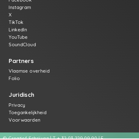
Instagram
X
TikTok
LinkedIn
YouTube
SoundCloud
Partners
Vlaamse overheid
Folio
Juridisch
Privacy
Toegankelijkheid
Voorwaarden
© Creatief Schrijven | T + 32 03 229 09 90 | E