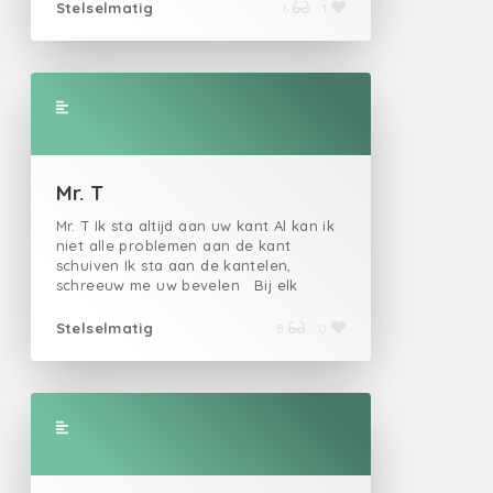
het strand
Stelselmatig
6
1
Mr. T
Mr. T Ik sta altijd aan uw kant Al kan ik
niet alle problemen aan de kant
schuiven Ik sta aan de kantelen,
schreeuw me uw bevelen Bij elk
kantelpunt ben ik uw contragewicht Ik
lees u Spinoza en Kant Kan het
Stelselmatig
8
0
anders? Natuurlijk Het hoeft niet te
rijmen Als je rust nodig hebt, stilte en
downtime Dan laat ik je gerust Nog
een laatste ding Pak een grote zak, vul
die met al je verwachtingen En gooi
hem dan zo ver mogelijk weg