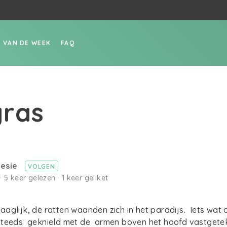
P VAN DE WEEK
FAQ
ras
lesie
VOLGEN
· 5 keer gelezen · 1 keer geliket
aglijk, de ratten waanden zich in het paradijs. Iets wat
steeds geknield met de armen boven het hoofd vastgete