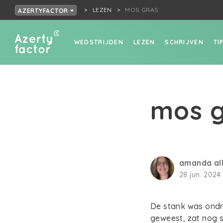
LEZEN
MOS GRAS
AZERTYFACTOR
WEDSTRIJDEN
LEZEN
SCHRIJVEN
TI
mos g
amanda al
28 jun. 2024 
De stank was ondra
geweest, zat nog 