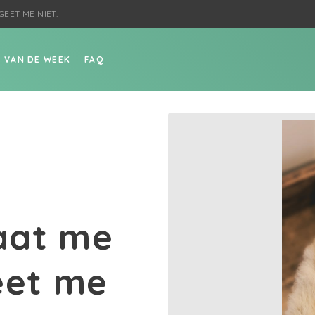
EET ME NIET.
P VAN DE WEEK
FAQ
aat me
eet me