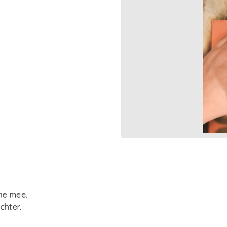
 me mee.
chter.