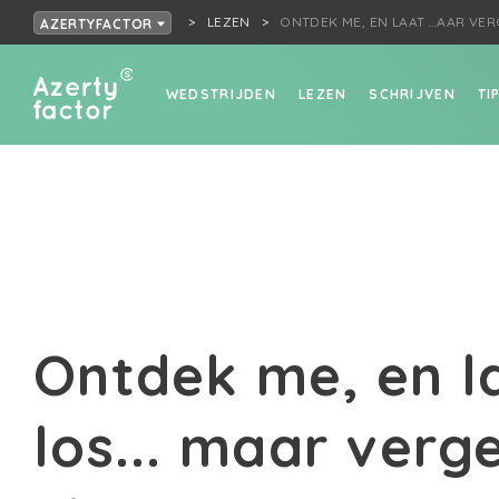
LEZEN
ONTDEK ME, EN LAAT …AAR VERG
AZERTYFACTOR
WEDSTRIJDEN
LEZEN
SCHRIJVEN
TI
Ontdek me, en l
los... maar verg