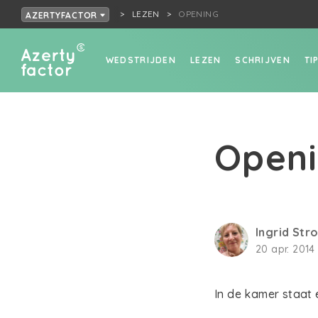
LEZEN
OPENING
AZERTYFACTOR
WEDSTRIJDEN
LEZEN
SCHRIJVEN
TI
Open
Ingrid St
20 apr. 2014 
In de kamer staat 