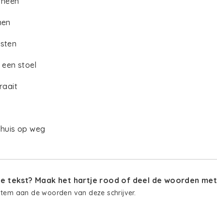
rheen
nen
usten
 een stoel
raait
t huis op weg
 tekst? Maak het hartje rood of deel de woorden met 
stem aan de woorden van deze schrijver.