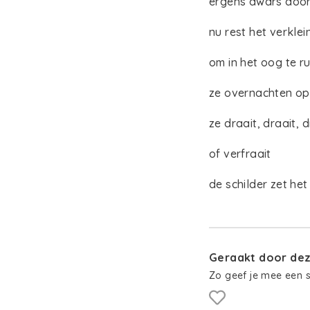
ergens dwars doo
nu rest het verklei
om in het oog te r
ze overnachten op
ze draait, draait, d
of verfraait
de schilder zet he
Geraakt door deze
Zo geef je mee een 