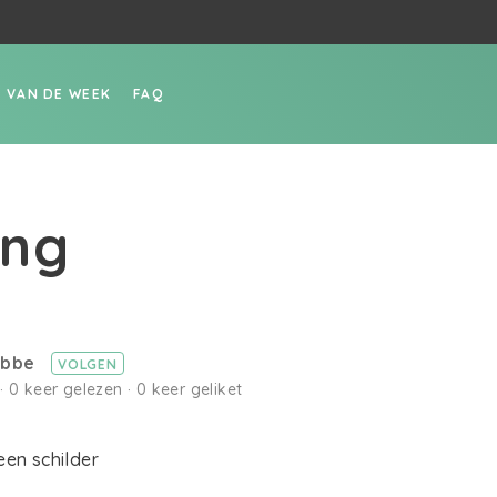
P VAN DE WEEK
FAQ
ing
robbe
VOLGEN
· 0 keer gelezen · 0 keer geliket
een schilder