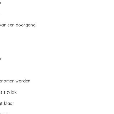
en
n
 van een doorgang
r
 genomen worden
t zitvlak
t klaar