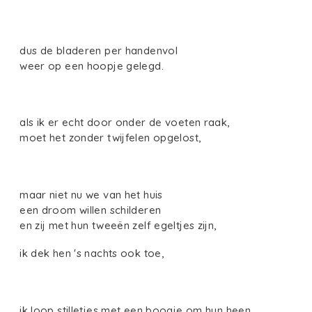
dus de bladeren per handenvol
weer op een hoopje gelegd.
als ik er echt door onder de voeten raak,
moet het zonder twijfelen opgelost,
maar niet nu we van het huis
een droom willen schilderen
en zij met hun tweeën zelf egeltjes zijn,
ik dek hen 's nachts ook toe,
ik loop stilletjes met een boogje om hun heen.