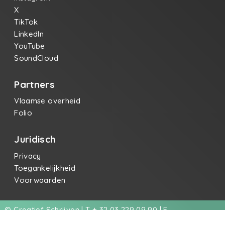
X
TikTok
LinkedIn
YouTube
SoundCloud
Partners
Vlaamse overheid
Folio
Juridisch
Privacy
Toegankelijkheid
Voorwaarden
© Creatief Schrijven | T + 32 03 229 09 90 | E
info@creatiefschrijven.be