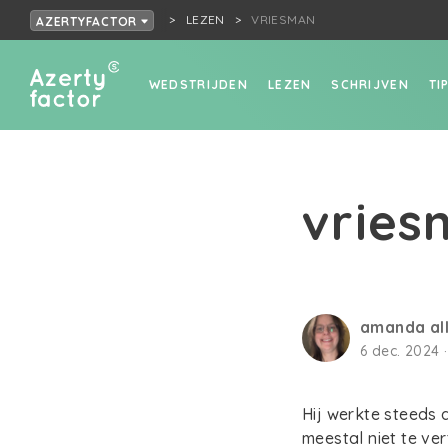
LEZEN
VRIESMAN
AZERTYFACTOR
WEDSTRIJDEN
LEZEN
SCHRIJVEN
TI
vries
amanda al
6 dec. 2024 ·
Hij werkte steeds 
meestal niet te ve