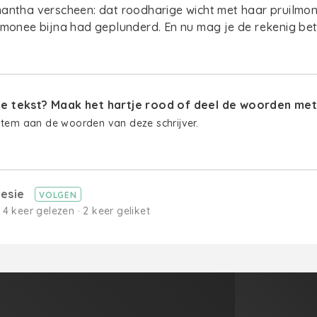
mantha verscheen: dat roodharige wicht met haar pruilmo
emonee bijna had geplunderd. En nu mag je de rekenig be
 tekst? Maak het hartje rood of deel de woorden met 
stem aan de woorden van deze schrijver.
lesie
VOLGEN
 4 keer gelezen · 2 keer geliket