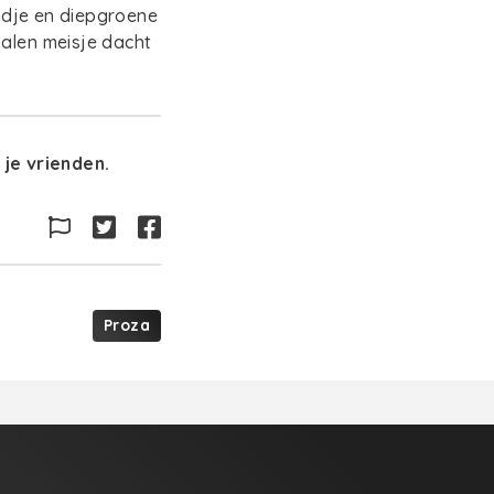
ndje en diepgroene
talen meisje dacht
je vrienden.
Proza