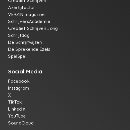
Creatief Schrijven
Azertyfactor
VERZIN magazine
SchrijversAcademie
Creatief Schrijven Jong
Schrijfdag
De Schrijfwijzen
De Sprekende Ezels
SpelSpel
Social Media
Facebook
Instagram
X
TikTok
LinkedIn
YouTube
SoundCloud