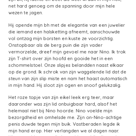
net hard genoeg om de spanning door mijn hele
wezen te jagen.
Hij opende mijn bh met de elegantie van een juwelier
die iemand een halsketting afneemt, aanschouwde
vol ontzag mijn borsten en kuste ze voorzichtig.
Onstopbaar als de berg puin die zijn vader
vermorzelde, dreef mijn gevoel me naar Nino. Ik trok
zijn T-shirt over zijn hoofd en gooide het in een
schommelstoel. Onze slipjes belandden naast elkaar
op de grond. Ik schrok van zijn waggelende lid dat de
steun van zijn slip miste en nam het haast automatisch
in mijn hand. Hij sloot zijn ogen en snoof gelukzalig.
Het roze topje van zijn eikel leek erg teer, maar
daaronder was zijn lid onbuigbaar hard, alsof het
helemaal niet bij Nino hoorde. Nino voelde mijn
bezorgdheid en omhelsde me. Zijn on-Nino-achtige
penis duwde tegen mijn buik. Vastberaden legde ik
mijn hand erop. Hier verlangden we al dagen naar.