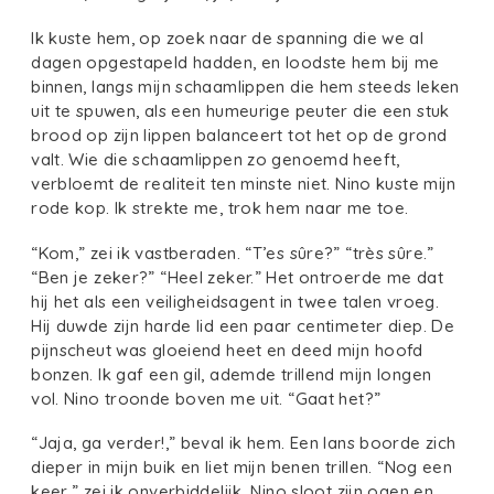
Ik kuste hem, op zoek naar de spanning die we al
dagen opgestapeld hadden, en loodste hem bij me
binnen, langs mijn schaamlippen die hem steeds leken
uit te spuwen, als een humeurige peuter die een stuk
brood op zijn lippen balanceert tot het op de grond
valt. Wie die schaamlippen zo genoemd heeft,
verbloemt de realiteit ten minste niet. Nino kuste mijn
rode kop. Ik strekte me, trok hem naar me toe.
“Kom,” zei ik vastberaden. “T’es sûre?” “très sûre.”
“Ben je zeker?” “Heel zeker.” Het ontroerde me dat
hij het als een veiligheidsagent in twee talen vroeg.
Hij duwde zijn harde lid een paar centimeter diep. De
pijnscheut was gloeiend heet en deed mijn hoofd
bonzen. Ik gaf een gil, ademde trillend mijn longen
vol. Nino troonde boven me uit. “Gaat het?”
“Jaja, ga verder!,” beval ik hem. Een lans boorde zich
dieper in mijn buik en liet mijn benen trillen. “Nog een
keer,” zei ik onverbiddelijk. Nino sloot zijn ogen en