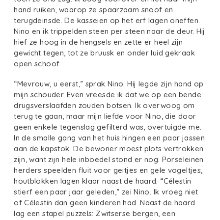
hand ruiken, waarop ze spaarzaam snoof en
terugdeinsde. De kasseien op het erf lagen oneffen.
Nino en ik trippelden steen per steen naar de deur. Hij
hief ze hoog in de hengsels en zette er heel zijn
gewicht tegen, tot ze bruusk en onder luid gekraak
open schoof.
“Mevrouw, u eerst,” sprak Nino. Hij legde zijn hand op
mijn schouder. Even vreesde ik dat we op een bende
drugsverslaafden zouden botsen. Ik overwoog om
terug te gaan, maar mijn liefde voor Nino, die door
geen enkele tegenslag gefilterd was, overtuigde me.
In de smalle gang van het huis hingen een paar jassen
aan de kapstok. De bewoner moest plots vertrokken
zijn, want zijn hele inboedel stond er nog. Porseleinen
herders speelden fluit voor geitjes en gele vogeltjes,
houtblokken lagen klaar naast de haard. “Célestin
stierf een paar jaar geleden,” zei Nino. Ik vroeg niet
of Célestin dan geen kinderen had. Naast de haard
lag een stapel puzzels: Zwitserse bergen, een