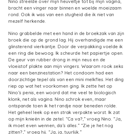
Nino streelde over mijn heuveltje tot bij mijn vagina,
bracht een vinger naar binnen en woelde moeizaam
rond. Ook ik was van een stugheid die ik niet van
mezelf herkende.
Nino grabbelde met een hand in de broekzak van zijn
broek die op de grond lag. Hij overhandigde me een
glinsterend vierkantje. Door de verpakking voelde ik
een ring die bewoog. Ik scheurde het papiertje open.
De geur van rubber drong in mijn neus en de
vloeistof plakte aan mijn vingers. Waarom rook seks
naar een benzinestation? Het condoom had een
doorzichtige tepel als van een mini melkfles. Het ding
riep op wat het voorkomen ging. Ik zette het op
Nino’s penis, een woord dat me veel te biologisch
klonk, net als vagina. Nino schrok even, maar
ontspande toen ik het randje naar beneden rolde.
Het geheel leek op een strak verpakte worst. Ik zat
op mijn knieën in de zetel. “Ca va?,” vroeg Nino. “Ja,
ik moet even wennen, da’s alles.” “Zie je het nog
zitten?,” vroeg hij. “Ja, ja, tuurlijk.”