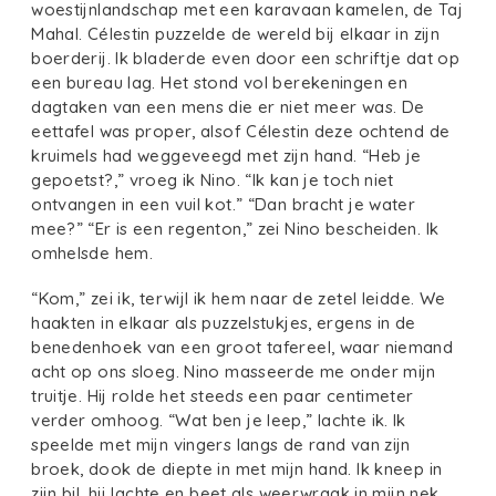
woestijnlandschap met een karavaan kamelen, de Taj
Mahal. Célestin puzzelde de wereld bij elkaar in zijn
boerderij. Ik bladerde even door een schriftje dat op
een bureau lag. Het stond vol berekeningen en
dagtaken van een mens die er niet meer was. De
eettafel was proper, alsof Célestin deze ochtend de
kruimels had weggeveegd met zijn hand. “Heb je
gepoetst?,” vroeg ik Nino. “Ik kan je toch niet
ontvangen in een vuil kot.” “Dan bracht je water
mee?” “Er is een regenton,” zei Nino bescheiden. Ik
omhelsde hem.
“Kom,” zei ik, terwijl ik hem naar de zetel leidde. We
haakten in elkaar als puzzelstukjes, ergens in de
benedenhoek van een groot tafereel, waar niemand
acht op ons sloeg. Nino masseerde me onder mijn
truitje. Hij rolde het steeds een paar centimeter
verder omhoog. “Wat ben je leep,” lachte ik. Ik
speelde met mijn vingers langs de rand van zijn
broek, dook de diepte in met mijn hand. Ik kneep in
zijn bil, hij lachte en beet als weerwraak in mijn nek,