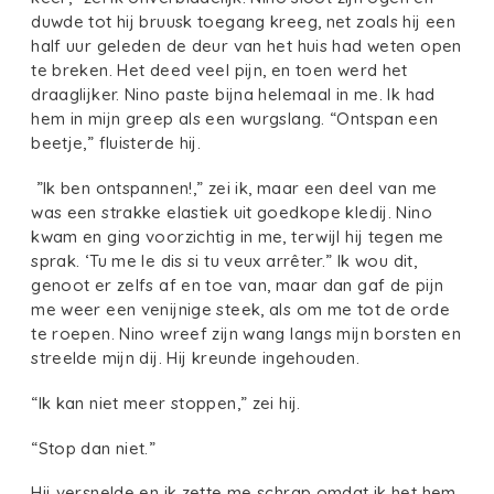
duwde tot hij bruusk toegang kreeg, net zoals hij een
half uur geleden de deur van het huis had weten open
te breken. Het deed veel pijn, en toen werd het
draaglijker. Nino paste bijna helemaal in me. Ik had
hem in mijn greep als een wurgslang. “Ontspan een
beetje,” fluisterde hij.
”Ik ben ontspannen!,” zei ik, maar een deel van me
was een strakke elastiek uit goedkope kledij. Nino
kwam en ging voorzichtig in me, terwijl hij tegen me
sprak. ‘Tu me le dis si tu veux arrêter.” Ik wou dit,
genoot er zelfs af en toe van, maar dan gaf de pijn
me weer een venijnige steek, als om me tot de orde
te roepen. Nino wreef zijn wang langs mijn borsten en
streelde mijn dij. Hij kreunde ingehouden.
“Ik kan niet meer stoppen,” zei hij.
“Stop dan niet.”
Hij versnelde en ik zette me schrap omdat ik het hem