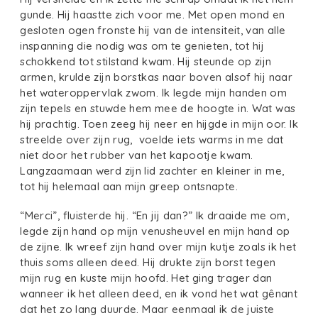
gunde. Hij haastte zich voor me. Met open mond en
gesloten ogen fronste hij van de intensiteit, van alle
inspanning die nodig was om te genieten, tot hij
schokkend tot stilstand kwam. Hij steunde op zijn
armen, krulde zijn borstkas naar boven alsof hij naar
het wateroppervlak zwom. Ik legde mijn handen om
zijn tepels en stuwde hem mee de hoogte in. Wat was
hij prachtig. Toen zeeg hij neer en hijgde in mijn oor. Ik
streelde over zijn rug, voelde iets warms in me dat
niet door het rubber van het kapootje kwam.
Langzaamaan werd zijn lid zachter en kleiner in me,
tot hij helemaal aan mijn greep ontsnapte.
“Merci”, fluisterde hij. “En jij dan?” Ik draaide me om,
legde zijn hand op mijn venusheuvel en mijn hand op
de zijne. Ik wreef zijn hand over mijn kutje zoals ik het
thuis soms alleen deed. Hij drukte zijn borst tegen
mijn rug en kuste mijn hoofd. Het ging trager dan
wanneer ik het alleen deed, en ik vond het wat gênant
dat het zo lang duurde. Maar eenmaal ik de juiste