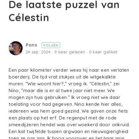
De laatste puzzel van
Célestin
Pons
VOLGEN
24 sep. 2024 · 9 keer gelezen · 0 keer geliket
Een paar kilometer verder wees hij naar een verlaten
boerderij. De tijd vrat stukjes uit de witgekalkte
muren. “Wie woont hier?,” vroeg ik. “Célestin,” zei
Nino, “maar die is er al twee jaar niet meer. We
mogen zijn huis gebruiken.” Ik vroeg niet wie daar
toelating voor had gegeven. Nino kende hier alles,
iedereen was hem goed gezind. We gaven onze fiets
een plaats op het erf. De regenput met de rode
smeedijzeren hendel was overwoekerd door onkruid.
Een kat twijfelde tussen argwaan en nieuwsgierigheid
toen ze ons zag. Ik boog voorover en liet haar mijn