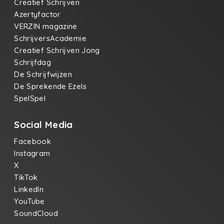
Creatief Schrijven
Azertyfactor
VERZIN magazine
SchrijversAcademie
Creatief Schrijven Jong
Schrijfdag
De Schrijfwijzen
De Sprekende Ezels
SpelSpel
Social Media
Facebook
Instagram
X
TikTok
LinkedIn
YouTube
SoundCloud