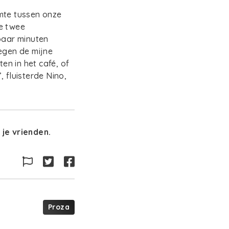
uimte tussen onze
we twee
paar minuten
tegen de mijne
en in het café, of
 fluisterde Nino,
je vrienden.
Proza