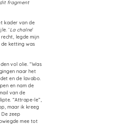
 dit fragment
et kader van de
le. ‘
La chaîne
’
recht, legde mijn
e de ketting was
nden vol olie. “Was
 gingen naar het
bidet en de lavabo.
 open en nam de
mail van de
ipte. “Attrape-le”,
op, maar ik kreeg
. De zeep
upwiegde mee tot