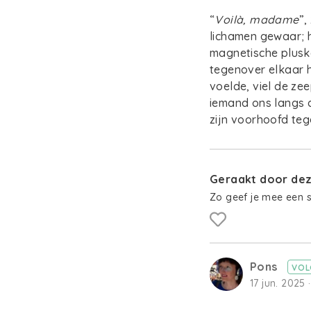
“
Voilà, madame
”,
lichamen gewaar; h
magnetische plusk
tegenover elkaar h
voelde, viel de zee
iemand ons langs d
zijn voorhoofd teg
Geraakt door deze
Zo geef je mee een 
Pons
VOL
17 jun. 2025 