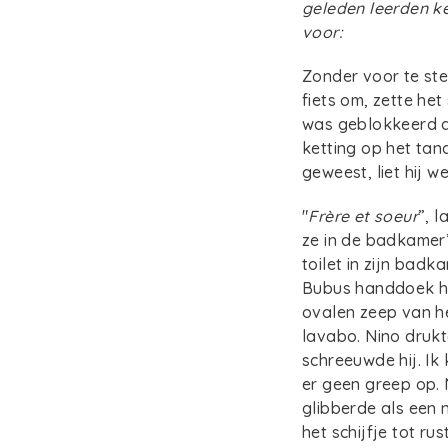
geleden leerden k
voor:
Zonder voor te ste
fiets om, zette het 
was geblokkeerd d
ketting op het tan
geweest, liet hij w
"
Frère et soeur
”, 
ze in de badkamer”
toilet in zijn badk
Bubus handdoek hin
ovalen zeep van h
lavabo. Nino drukt
schreeuwde hij. Ik
er geen greep op. 
glibberde als een 
het schijfje tot ru