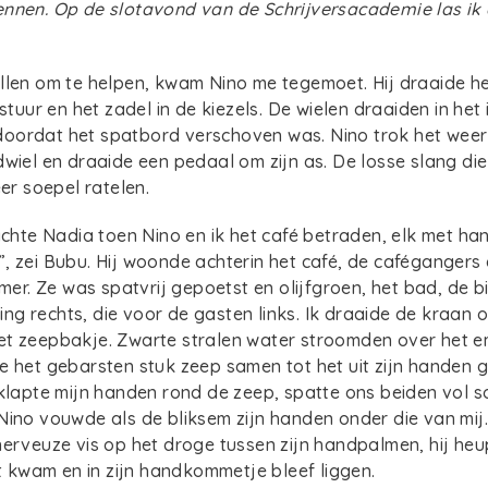
ennen. Op de slotavond van de Schrijversacademie las ik
llen om te helpen, kwam Nino me tegemoet. Hij draaide h
stuur en het zadel in de kiezels. De wielen draaiden in het ij
oordat het spatbord verschoven was. Nino trok het weer 
dwiel en draaide een pedaal om zijn as. De losse slang di
eer soepel ratelen.
lachte Nadia toen Nino en ik het café betraden, elk met ha
, zei Bubu. Hij woonde achterin het café, de cafégangers
amer. Ze was spatvrij gepoetst en olijfgroen, het bad, de 
g rechts, die voor de gasten links. Ik draaide de kraan
et zeepbakje. Zwarte stralen water stroomden over het e
e het gebarsten stuk zeep samen tot het uit zijn handen gl
 klapte mijn handen rond de zeep, spatte ons beiden vol s
Nino vouwde als de bliksem zijn handen onder die van mij
nerveuze vis op het droge tussen zijn handpalmen, hij he
st kwam en in zijn handkommetje bleef liggen.