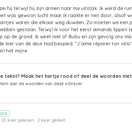
 zei hij terwijl hij zijn armen naar me uitstak. Ik werd de r
et was gewoon lucht maar ik raakte er niet door, alsof 
antjes waren die elkaar weg duwden. Zo moeten we een 
ebben gestaan. Terwijl ik voor het eerst iemands lippen 
p op de grond. Ik weet niet of Bubu en zijn gevolg ons mist
e kier van de deur had bespied. “J’aime réparer ton vélo”,
en het mijne.
 tekst? Maak het hartje rood of deel de woorden met 
stem aan de woorden van deze schrijver.
GEN
· 20 keer gelezen · 2 keer geliket