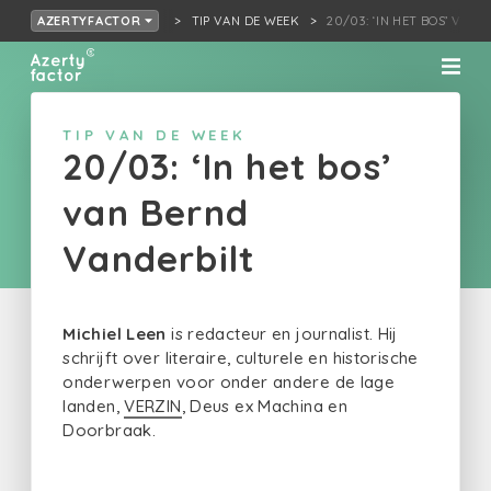
TIP VAN DE WEEK
20/03: ‘IN HET BOS’ VAN
AZERTYFACTOR
TIP VAN DE WEEK
20/03: ‘In het bos’
van Bernd
Vanderbilt
Michiel Leen
is redacteur en journalist. Hij
schrijft over literaire, culturele en historische
onderwerpen voor onder andere de lage
landen,
VERZIN
, Deus ex Machina en
Doorbraak.