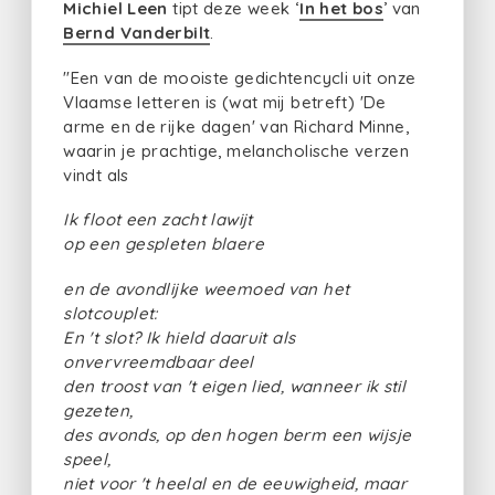
Michiel Leen
tipt deze week ‘
In het bos
’ van
Bernd Vanderbilt
.
"Een van de mooiste gedichtencycli uit onze
Vlaamse letteren is (wat mij betreft) 'De
arme en de rijke dagen' van Richard Minne,
waarin je prachtige, melancholische verzen
vindt als
Ik floot een zacht lawijt
op een gespleten blaere
en de avondlijke weemoed van het
slotcouplet:
En 't slot? Ik hield daaruit als
onvervreemdbaar deel
den troost van 't eigen lied, wanneer ik stil
gezeten,
des avonds, op den hogen berm een wijsje
speel,
niet voor 't heelal en de eeuwigheid, maar