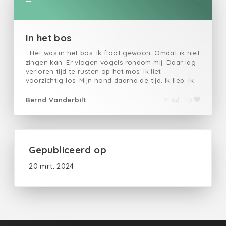
In het bos
Het was in het bos. Ik floot gewoon. Omdat ik niet
zingen kan. Er vlogen vogels rondom mij. Daar lag
verloren tijd te rusten op het mos. Ik liet
voorzichtig los. Mijn hond daarna de tijd. Ik liep. Ik
floot zo zacht ik kon. De stad stierf achter mij. Ik
ging misschien vooruit. Het was in het bos. Ik las de
Bernd Vanderbilt
91
10
barsten in de schors. De bomen vroegen om geen
lied. Ik liet mijn tong begaan, mijn voeten door een
bocht. Ik dacht. Ik mocht allicht. Alles vergeten. Hoe
en waarom. Mijn hond. Hij zou het weten. uit de
reeks 'Kleinood'
Gepubliceerd op
20 mrt. 2024