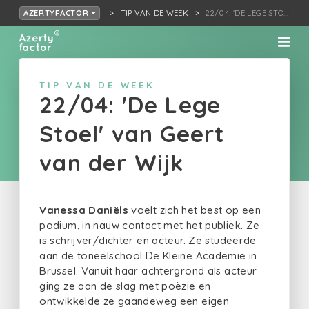
TIP VAN DE WEEK
22/04: 'DE LEGE STO…N G
AZERTYFACTOR
TIP VAN DE WEEK
22/04: 'De Lege
Stoel' van Geert
van der Wijk
Vanessa Daniëls
voelt zich het best op een
podium, in nauw contact met het publiek. Ze
is schrijver/dichter en acteur. Ze studeerde
aan de toneelschool De Kleine Academie in
Brussel. Vanuit haar achtergrond als acteur
ging ze aan de slag met poëzie en
ontwikkelde ze gaandeweg een eigen