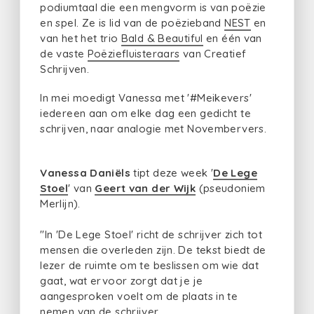
podiumtaal die een mengvorm is van poëzie
en spel. Ze is lid van de poëzieband
NEST
en
van het het trio
Bald & Beautiful
en één van
de vaste
Poëziefluisteraars
van Creatief
Schrijven.
In mei moedigt Vanessa met '#Meikevers'
iedereen aan om elke dag een gedicht te
schrijven, naar analogie met Novembervers.
Vanessa Daniëls
tipt deze week '
De Lege
Stoel
' van
Geert van der Wijk
(pseudoniem
Merlijn).
"In 'De Lege Stoel' richt de schrijver zich tot
mensen die overleden zijn. De tekst biedt de
lezer de ruimte om te beslissen om wie dat
gaat, wat ervoor zorgt dat je je
aangesproken voelt om de plaats in te
nemen van de schrijver.