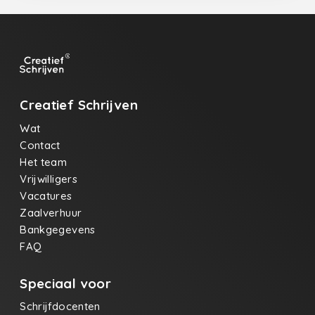
wind die speeltmet lege blikjes en vergeten
brieven.Jullie zijn wat overblijft wanneer de
kaarszichzelf heeft opgegeten: de rookdie eindelijk
weet waar hij thuishoort. En als de laatste bus
vertrekt, denken wij,jullie hebben gelijk, de dood is
een treindie alleen stopt waar het donker genoeg
is.Wij stappen nog niet uit.Nog niet.Er is altijd wel
iemand die zegtdat het mooier wordt. Wij wachten.
Creatief Schrijven
Intussen drinken we bier, eten wij bitterballenen
proberen we niet te kijkennaar de lege stoel,naar
Wat
de klok naar het lege glas. Naar alles wat jullie niet
Contact
meer hoeven te zijn.
Het team
Vrijwilligers
Vacatures
Zaalverhuur
Bankgegevens
FAQ
Speciaal voor
Schrijfdocenten