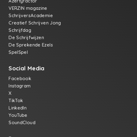
Azertyfactor
VERZIN magazine
SchrijversAcademie
Creatief Schrijven Jong
Schrijfdag
De Schrijfwijzen
De Sprekende Ezels
SpelSpel
Social Media
Facebook
Instagram
X
TikTok
LinkedIn
YouTube
SoundCloud