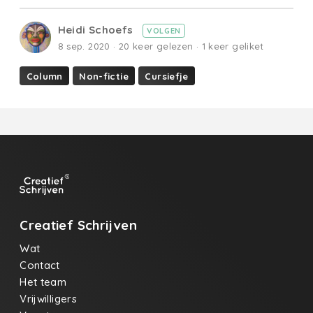
Heidi Schoefs
VOLGEN
8 sep. 2020 · 20 keer gelezen · 1 keer geliket
Column
Non-fictie
Cursiefje
Creatief Schrijven
Wat
Contact
Het team
Vrijwilligers