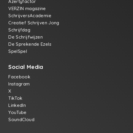
Azertyfactor
VERZIN magazine
SchrijversAcademie
Creatief Schrijven Jong
Schrijfdag
De Schrijfwijzen
De Sprekende Ezels
SpelSpel
Social Media
Facebook
Instagram
X
TikTok
LinkedIn
YouTube
SoundCloud