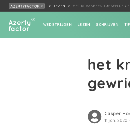
LEZEN
HET KRAAKBEEN TUSSEN DE G
AZERTYFACTOR
WEDSTRIJDEN
LEZEN
SCHRIJVEN
TI
het k
gewri
Casper H
11 jan. 2020 