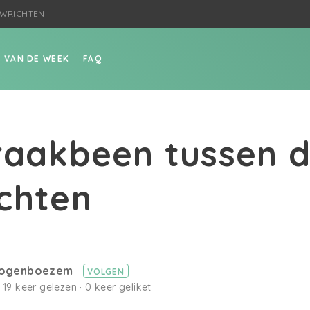
EWRICHTEN
P VAN DE WEEK
FAQ
raakbeen tussen 
chten
oogenboezem
VOLGEN
· 19 keer gelezen · 0 keer geliket