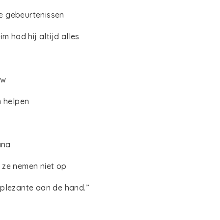
e gebeurtenissen
im had hij altijd alles
uw
m helpen
ana
 ze nemen niet op
 plezante aan de hand.”