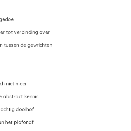
 gedoe
eer tot verbinding over
en tussen de gewrichten
ich niet meer
 abstract kennis
sachtig doolhof
an het plafondf