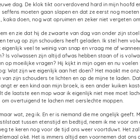
uwe dag. De klok tikt oorverdovend hard in mijn hoofd en
e seffens moeten gaan slapen en dat ze eerst nog moeten
n, kaka doen, nog wat opruimen en zeker niet vergeten om .
 hem en zie dat hij de zwaarte van dag van onder zijn stoel
en terug op zijn schouders heeft geladen. Ik stel hem vo
 eigenlijk veel te weinig van snap en vraag me af wannee
? Is volwassen zijn altijd afwas hebben staan of is volwas
op moeilijke vragen? Hij kijkt in mijn ogen en nu voelen
og: Wat zijn we eigenlijk aan het doen? Het maakt me onz
 van zijn schouders te lichten en op de mijne te laden. Da
hangt er een kind aan mijn broek, is een ander kuiken kas
lt de laatste een mop waar ik eigenlijk niet mee moet lach
n om overtuigend te lachen met oerslechte moppen.
aar wat, zeg ik. En er is niemand die me ongelijk geeft.
stilstaat tussen etenstijd en bedtijd, neem ik me voor o
eg te keren nog voor de tijd ons weer voortduwt. Het zal
 helemaal oké. Het is immers altijd een voornemen dat ons 