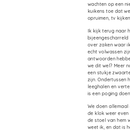
wachten op een nie
kuikens toe dat w
opruimen, tv kijke
Ik kijk terug naar
bijeengescharreld 
over zaken waar ik
echt volwassen zijn
antwoorden hebben 
we dit wel? Meer n
een stukje zwaarte
zijn. Ondertussen 
leeghalen en verte
is een poging doe
We doen allemaal m
de klok weer even 
de stoel van hem w
weet ik, en dat is