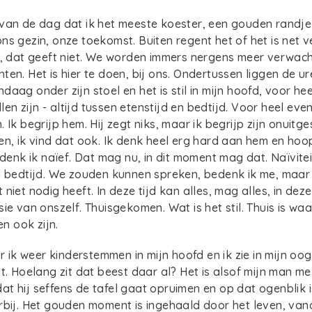
van de dag dat ik het meeste koester, een gouden randje
ns gezin, onze toekomst. Buiten regent het of het is net 
e, dat geeft niet. We worden immers nergens meer verwach
ten. Het is hier te doen, bij ons. Ondertussen liggen de u
aag onder zijn stoel en het is stil in mijn hoofd, voor he
illen zijn - altijd tussen etenstijd en bedtijd. Voor heel e
 Ik begrijp hem. Hij zegt niks, maar ik begrijp zijn onuitg
n, ik vind dat ook. Ik denk heel erg hard aan hem en hoop 
 denk ik naïef. Dat mag nu, in dit moment mag dat. Naïvite
n bedtijd. We zouden kunnen spreken, bedenk ik me, maar 
niet nodig heeft. In deze tijd kan alles, mag alles, in deze 
ie van onszelf. Thuisgekomen. Wat is het stil. Thuis is waar 
len ook zijn.
k weer kinderstemmen in mijn hoofd en ik zie in mijn oo
it. Hoelang zit dat beest daar al? Het is alsof mijn man me
t hij seffens de tafel gaat opruimen en op dat ogenblik i
rbij. Het gouden moment is ingehaald door het leven, vana