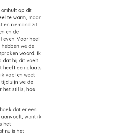
 omhult op dit
veel te warm, maar
t en niemand zit
ren en de
el even. Voor heel
ven hebben we de
esproken woord. Ik
dat hij dit voelt.
it heeft een plaats
ik voel en weet
tijd zijn we de
het stil is, hoe
ghoek dat er een
 aanvoelt, want ik
s het
f nu is het