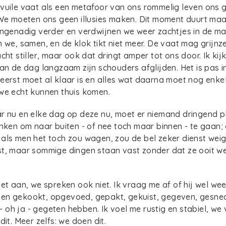
vuile vaat als een metafoor van ons rommelig leven ons gr
 We moeten ons geen illusies maken. Dit moment duurt maa
 ongenadig verder en verdwijnen we weer zachtjes in de m
 we, samen, en de klok tikt niet meer. De vaat mag grijnze
cht stiller, maar ook dat dringt amper tot ons door. Ik ki
van de dag langzaam zijn schouders afglijden. Het is pas i
eerst moet al klaar is en alles wat daarna moet nog enkel
 we echt kunnen thuis komen.
r nu en elke dag op deze nu, moet er niemand dringend pl
anken om naar buiten - of nee toch maar binnen - te gaan;
als men het toch zou wagen, zou de bel zeker dienst wei
st, maar sommige dingen staan vast zonder dat ze ooit w
et aan, we spreken ook niet. Ik vraag me af of hij wel weet 
en gekookt, opgevoed, gepakt, gekuist, gegeven, gesned
oh ja - gegeten hebben. Ik voel me rustig en stabiel, we 
dit. Meer zelfs: we doen dit.