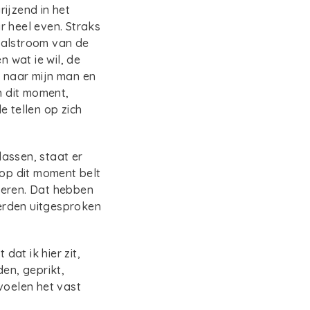
ijzend in het
r heel even. Straks
aalstroom van de
n wat ie wil, de
jk naar mijn man en
n dit moment,
e tellen op zich
assen, staat er
 op dit moment belt
geren. Dat hebben
erden uitgesproken
dat ik hier zit,
en, geprikt,
voelen het vast