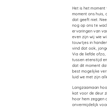
Het is het moment 
moment ons huis, o
dat geeft niet. Ne
nog op ons te wach
ervaringen van vand
even zijn wij wie w
touwtjes in handen.
vind dat ook, jonge
Via de liefde ofzo,
tussen etenstijd e
dat dit moment dat 
best mogelijke vers
luid we met zijn al
Langzaamaan hoor i
kat voor de deur z
hoor hem zeggen da
onvermijdelijk voo