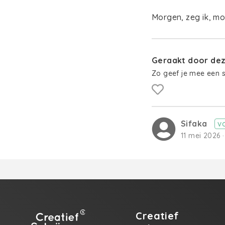
Morgen, zeg ik, m
Geraakt door deze
Zo geef je mee een 
Sifaka
V
11 mei 2026 ·
Creatief