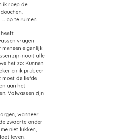
 ik roep de
 douchen,
.. op te ruimen.
 heeft
lwassen vragen
r mensen eigenlijk
sen zijn nooit alle
 we het zo: Kunnen
eker en ik probeer
t moet de liefde
ten aan het
en. Volwassen zijn
 Morgen, wanneer
m de zwaarte onder
 me niet lukken,
doet leven.