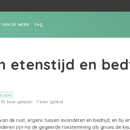
D
P VAN DE WEEK
FAQ
n etenstijd en bed
OLGEN
 95 keer gelezen · 7 keer geliket
van de rust, ergens tussen avondeten en bedtijd, en hij en
inderen zijn na de gegeerde toestemming als gnoes de keu