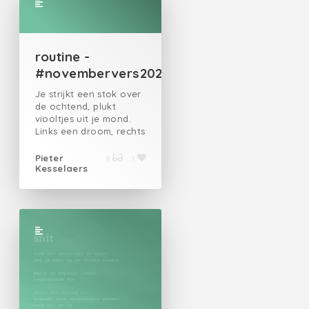
gekomen van samen
liedjes zingen, er 's
avonds over dromen,
en je met vrienden te
omringen we wensen je
routine -
dit jaar alles wat je
#novembervers2025
maar kan wensen
vooral veel vreugde en
Je strijkt een stok over
geluk, een eindeloos
de ochtend, plukt
gebaar voor alle lieve
viooltjes uit je mond.
mensen
Links een droom, rechts
een dag.
Pieter
9
1
Kesselaers