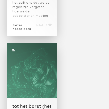
het spijt ons dat we de
regels zijn vergeten
hoe we de
dobbelstenen moeten
werpen welke ogen het
hoogste zijn en welke
Pieter
14
2
Kesselaers
de laagste waar met de
gans naartoe vandaag
las ik immers dat wie de
groene kaart trekt het
spelletje wint
tot het barst (het