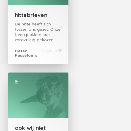
hittebrieven
De hitte heeft zich
tussen ons gezet. Onze
lijven plakken aan
zorgvuldig gekozen
stukken textiel, die ook
te warm lijken.
Pieter
19
0
Kesselaers
Lichamen hoeven
elkaar niet te vinden
vandaag. We hebben
besloten elkaar
brieven te schrijven. We
likken elkaars
enveloppen toe,
schuiven ze over de
keukentafel, lezen ze
een voor een uit.
ook wij niet