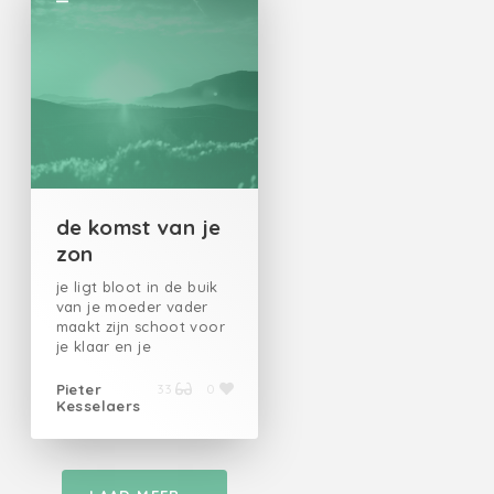
hem omgeeft - Het
nest verlaten, een
vormloos diervlucht
naar de
oeverloze winterslaap.
de komst van je
zon
je ligt bloot in de buik
van je moeder vader
maakt zijn schoot voor
je klaar en je
bonkt voor het
laatst tegen de wand je
Pieter
33
0
Kesselaers
durft niet maar moet
wel