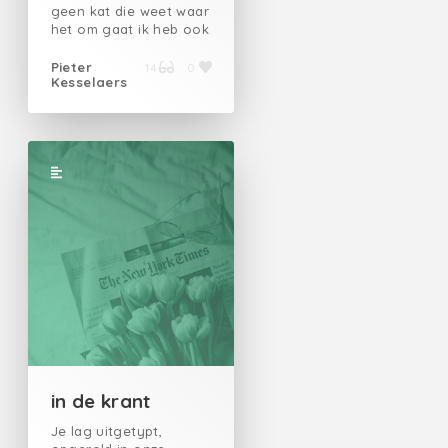
geen kat die weet waar
het om gaat ik heb ook
een bakje regen bij en
een zakje sneeuw, een
Pieter
14
0
Kesselaers
kleine regenboog, een
straaltje zon en plots
kijkt alleman en draait
de kat zich om
in de krant
Je lag uitgetypt,