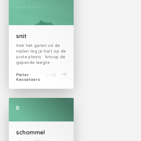
snit
trek het garen uit de
naden leg je hart op de
juiste plaats knoop de
gapende leegte
tegendraads toe sluit
een oorlog uit begraaf
Pieter
23
1
Kesselaers
deze moegeslepen
messen haak bij me in
hang niet op draai
ons in een wals pk |
schommel