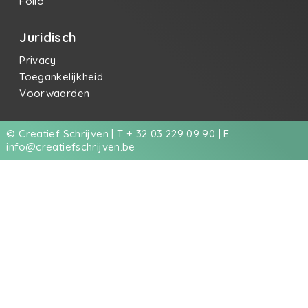
Folio
Juridisch
Privacy
Toegankelijkheid
Voorwaarden
© Creatief Schrijven | T + 32 03 229 09 90 | E
info@creatiefschrijven.be