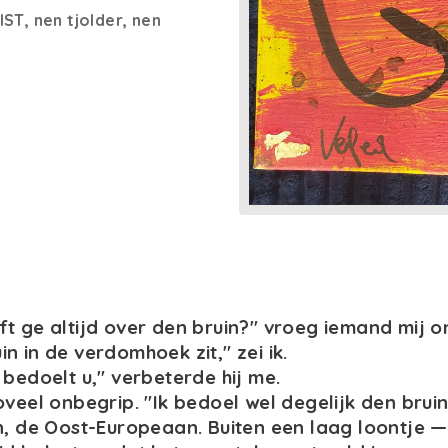
IST, nen tjolder, nen
t ge altijd over den bruin?" vroeg iemand mij o
n in de verdomhoek zit," zei ik.
 bedoelt u," verbeterde hij me.
oveel onbegrip. "Ik bedoel wel degelijk den brui
n, de Oost-Europeaan. Buiten een laag loontje 