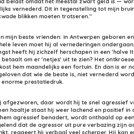
id belast omdat het meestal zwart geld is — wor
jks vernederd. Dit in tegenstelling tot mijn brui
 kwade blikken moeten trotseren."
n mijn beste vrienden: in Antwerpen geboren e
ijn hele leven moet hij al vernederingen ondergaan
ngst heeft hij zichzelf herschapen in een 'halve I
 betaalt om er 'netjes' uit te zien? Het ontkroese
kost hem maandelijks een fortuin. En dan is er 
j geloven dat wie de beste is, niet vernederd wordt
 enorme prestatiedruk.
ij afgezworen, daar wordt hij te snel agressief v
a een haaltje staat hij weer lachend en positief i
 hem agressief benadert, wordt onthaald op een
elend dat de agressor uit pure verbazing zijn a
kt, reageert hij verbaal veel scherper. Hij kan er