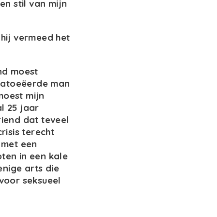
en stil van mijn
 hij vermeed het
end moest
etatoeëerde man
moest mijn
l 25 jaar
riend dat teveel
risis terecht
 met een
en in een kale
enige arts die
voor seksueel