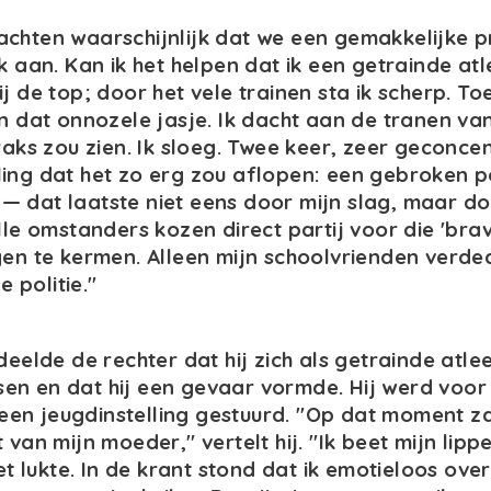
achten waarschijnlijk dat we een gemakkelijke 
k aan. Kan ik het helpen dat ik een getrainde atl
j de top; door het vele trainen sta ik scherp. Toe
an dat onnozele jasje. Ik dacht aan de tranen v
traks zou zien. Ik sloeg. Twee keer, zeer geconce
ing dat het zo erg zou aflopen: een gebroken p
 dat laatste niet eens door mijn slag, maar do
Alle omstanders kozen direct partij voor die 'brav
gen te kermen. Alleen mijn schoolvrienden verde
 politie."
deelde de rechter dat hij zich als getrainde atle
en en dat hij een gevaar vormde. Hij werd voor
en jeugdinstelling gestuurd. "Op dat moment za
 van mijn moeder," vertelt hij. "Ik beet mijn lip
Het lukte. In de krant stond dat ik emotieloos ov