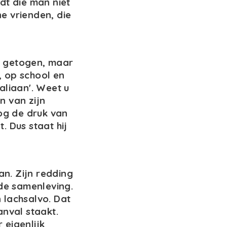
dt die man niet
ne vrienden, die
n getogen, maar
, op school en
taliaan'. Weet u
n van zijn
nog de druk van
. Dus staat hij
an. Zijn redding
n de samenleving.
 lachsalvo. Dat
anval staakt.
 eigenlijk