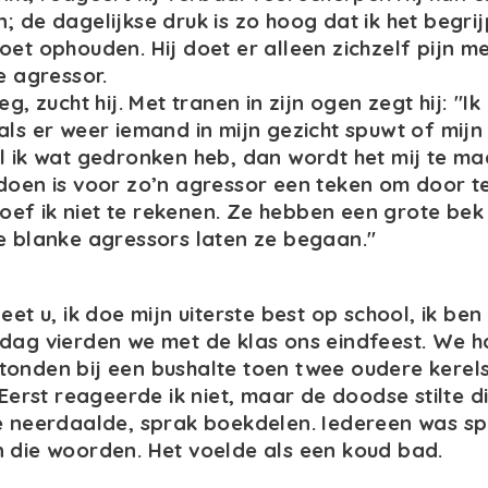
; de dagelijkse druk is zo hoog dat ik het begrij
oet ophouden. Hij doet er alleen zichzelf pijn me
e agressor.
eg, zucht hij. Met tranen in zijn ogen zegt hij: "Ik
als er weer iemand in mijn gezicht spuwt of mijn
l ik wat gedronken heb, dan wordt het mij te mac
doen is voor zo’n agressor een teken om door t
f ik niet te rekenen. Ze hebben een grote bek a
e blanke agressors laten ze begaan."
eet u, ik doe mijn uiterste best op school, ik be
 dag vierden we met de klas ons eindfeest. We 
tonden bij een bushalte toen twee oudere kerel
 Eerst reageerde ik niet, maar de doodse stilte d
je neerdaalde, sprak boekdelen. Iedereen was s
 die woorden. Het voelde als een koud bad.