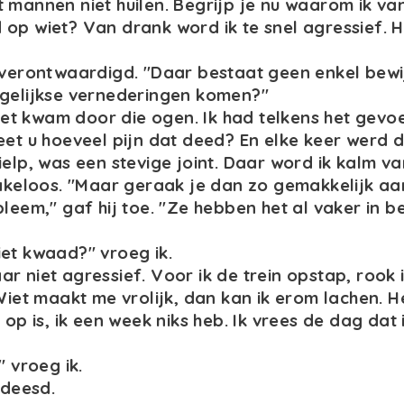
 mannen niet huilen. Begrijp je nu waarom ik va
op wiet? Van drank word ik te snel agressief. H
 verontwaardigd. "Daar bestaat geen enkel bewij
agelijkse vernederingen komen?"
"het kwam door die ogen. Ik had telkens het gevoe
eet u hoeveel pijn dat deed? En elke keer werd di
ielp, was een stevige joint. Daar word ik kalm va
rakeloos. "Maar geraak je dan zo gemakkelijk aa
bleem," gaf hij toe. "Ze hebben het al vaker in b
et kwaad?" vroeg ik.
r niet agressief. Voor ik de trein opstap, rook 
Wiet maakt me vrolijk, dan kan ik erom lachen. Het
 op is, ik een week niks heb. Ik vrees de dag dat
" vroeg ik.
edeesd.