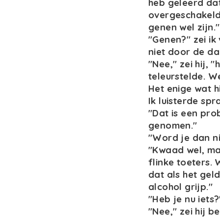
heb geleerd dat
overgeschakeld 
genen wel zijn."
"Genen?" zei ik
niet door de d
"Nee," zei hij, 
teleurstelde. W
Het enige wat h
Ik luisterde sp
"Dat is een pro
genomen."
"Word je dan ni
"Kwaad wel, maa
flinke toeters. 
dat als het geld
alcohol grijp."
"Heb je nu iets?
"Nee," zei hij b