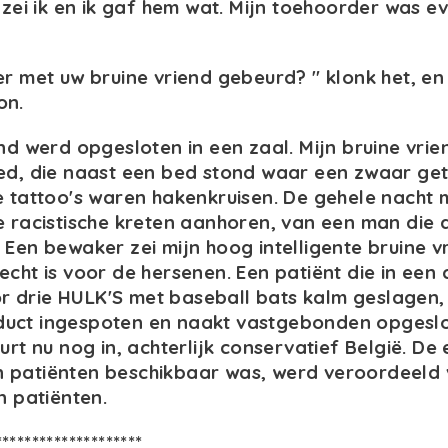
 zei ik en ik gaf hem wat. Mijn toehoorder was ev
er met uw bruine vriend gebeurd? " klonk het, en
on.
end werd opgesloten in een zaal. Mijn bruine vri
bed, die naast een bed stond waar een zwaar g
e tattoo's waren hakenkruisen. De gehele nacht 
e racistische kreten aanhoren, van een man die a
 Een bewaker zei mijn hoog intelligente bruine v
cht is voor de hersenen. Een patiënt die in een c
 drie HULK'S met baseball bats kalm geslagen,
uct ingespoten en naakt vastgebonden opgeslot
urt nu nog in, achterlijk conservatief België. De 
 patiënten beschikbaar was, werd veroordeeld 
n patiënten.
********************