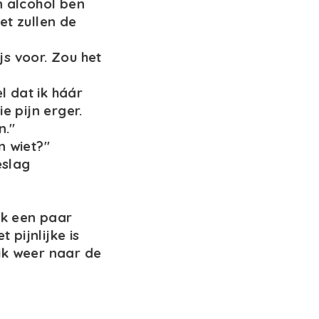
n alcohol ben
et zullen de
s voor. Zou het
l dat ik háár
e pijn erger.
n."
n wiet?"
eslag
ik een paar
 pijnlijke is
 ik weer naar de