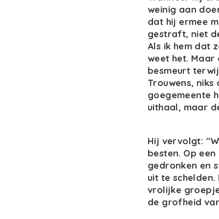
weinig aan doen
dat hij ermee m
gestraft, niet d
Als ik hem dat z
weet het. Maar 
besmeurt terwij
Trouwens, niks 
goegemeente hoe
uithaal, maar d
Hij vervolgt: "W
besten. Op een
gedronken en s
uit te schelden.
vrolijke groep
de grofheid van