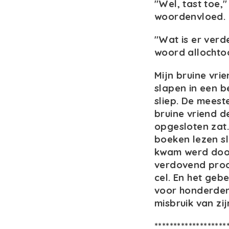
"Wel, tast toe,"
woordenvloed.
"Wat is er verd
woord allochto
Mijn bruine vri
slapen in een 
sliep. De meest
bruine vriend d
opgesloten zat.
boeken lezen sle
kwam werd door
verdovend prod
cel. En het gebe
voor honderden
misbruik van zij
*******************