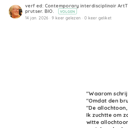
verf ed: Contemporary interdisciplinair ArtT
prutser. BIO.
VOLGEN
14 jan. 2026 · 9 keer gelezen · 0 keer geliket
"Waarom schrijf
"Omdat den brui
"De allochtoon,
Ik zuchtte om z
witte allochtoo