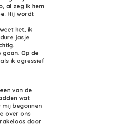
p, al zeg ik hem
e. Hij wordt
 weet het, ik
 dure jasje
htig.
e gaan. Op de
ls ik agressief
n een van de
hadden wat
s mij begonnen
ie over ons
prakeloos door