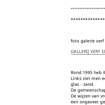
*******************
**************
foto galerie verf
GALLERIJ VERF E
Rond 1995 heb ik
Links ziet men e
glas - zand.
De gemeenschapp
De wijzen van vr
een ongeveer ge