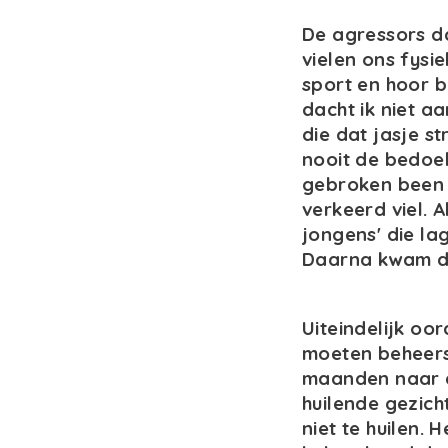
De agressors d
vielen ons fysie
sport en hoor bi
dacht ik niet a
die dat jasje s
nooit de bedoel
gebroken been —
verkeerd viel. 
jongens' die la
Daarna kwam de
Uiteindelijk oor
moeten beheers
maanden naar e
huilende gezicht
niet te huilen. 