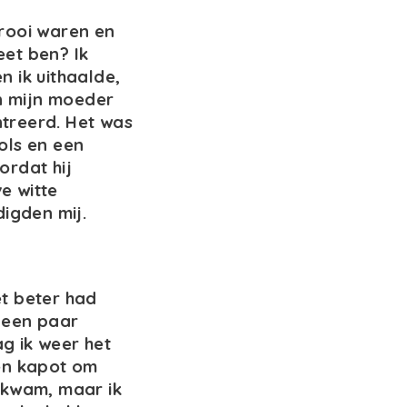
prooi waren en
eet ben? Ik
n ik uithaalde,
an mijn moeder
ntreerd. Het was
ols en een
ordat hij
e witte
digden mij.
et beter had
 een paar
g ik weer het
pen kapot om
erkwam, maar ik