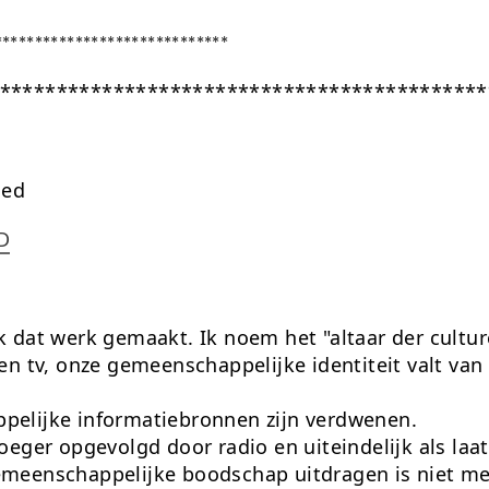
*****************************
*******************************************
 ed
D
 dat werk gemaakt. Ik noem het "altaar der cultur
en tv, onze gemeenschappelijke identiteit valt van h
elijke informatiebronnen zijn verdwenen.
oeger opgevolgd door radio en uiteindelijk als laat
meenschappelijke boodschap uitdragen is niet me