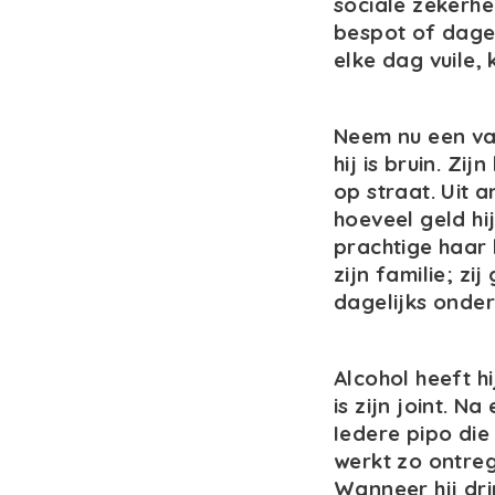
sociale zekerhe
bespot of dageli
elke dag vuile,
Neem nu een va
hij is bruin. Z
op straat. Uit a
hoeveel geld hij
prachtige haar 
zijn familie; zi
dagelijks onder
Alcohol heeft h
is zijn joint. N
Iedere pipo die
werkt zo ontreg
Wanneer hij drin