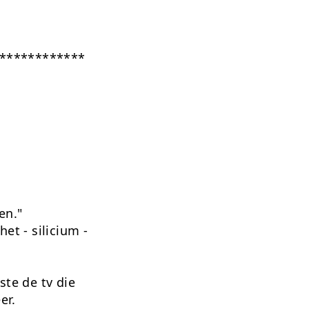
************
en."
et - silicium -
ste de tv die
er.