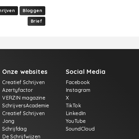
hrijven
Bloggen
Brief
Onze websites
Social Media
Creatief Schrijven
Facebook
Azertyfactor
Instagram
VERZIN magazine
X
SchrijversAcademie
TikTok
Creatief Schrijven
LinkedIn
Jong
YouTube
Schrijfdag
SoundCloud
De Schrijfwijzen