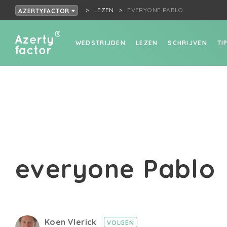
LEZEN
EVERYONE PABLO
AZERTYFACTOR
WEDSTRIJDEN
LEZEN
SCHRIJVEN
TI
everyone Pablo
Koen Vlerick
VOLGEN