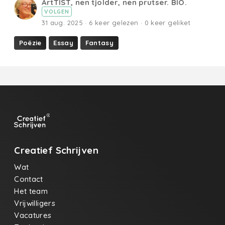
ArtTIST, nen tjolder, nen prutser. BIO.
VOLGEN
31 aug. 2025 · 6 keer gelezen · 0 keer geliket
Poëzie
Essay
Fantasy
Creatief Schrijven
Wat
Contact
Het team
Vrijwilligers
Vacatures