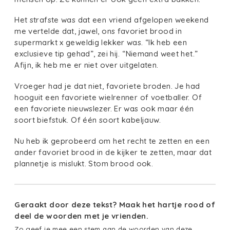
Het strafste was dat een vriend afgelopen weekend
me vertelde dat, jawel, ons favoriet brood in
supermarkt x geweldig lekker was. “Ik heb een
exclusieve tip gehad”, zei hij. “Niemand weet het.”
Afijn, ik heb me er niet over uitgelaten.
Vroeger had je dat niet, favoriete broden. Je had
hooguit een favoriete wielrenner of voetballer. Of
een favoriete nieuwslezer. Er was ook maar één
soort biefstuk. Of één soort kabeljauw.
Nu heb ik geprobeerd om het recht te zetten en een
ander favoriet brood in de kijker te zetten, maar dat
plannetje is mislukt. Stom brood ook.
Geraakt door deze tekst? Maak het hartje rood of
deel de woorden met je vrienden.
Zo geef je mee een stem aan de woorden van deze