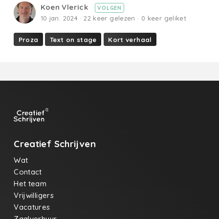
Koen Vlerick
VOLGEN
10 jan. 2024 · 22 keer gelezen · 0 keer geliket
Proza
Text on stage
Kort verhaal
Creatief Schrijven
Wat
Contact
Het team
Vrijwilligers
Vacatures
Zaalverhuur